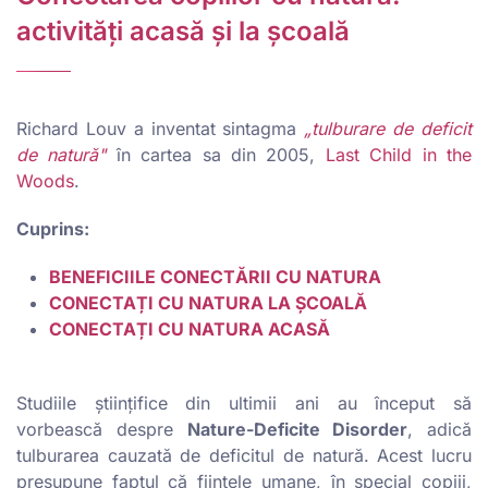
activități acasă și la școală
Richard Louv a inventat sintagma
„tulburare de deficit
de natură"
în cartea sa din 2005,
Last Child in the
Woods
.
Cuprins:
BENEFICIILE CONECTĂRII CU NATURA
CONECTAȚI CU NATURA LA ȘCOALĂ
CONECTAȚI CU NATURA ACASĂ
Studiile științifice din ultimii ani au început să
vorbească despre
Nature-Deficite Disorder
, adică
tulburarea cauzată de deficitul de natură. Acest lucru
presupune faptul că ființele umane, în special copiii,