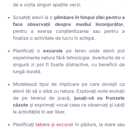
de a vizita singuri spațiile verzi.
Scoateți elevii la o
plimbare în timpul zilei pentru a
face observații despre mediul înconjurător
,
pentru a exersa conștientizarea sau pentru a
finaliza o activitate de lucru în echipă.
Planificați o
excursie
pe teren unde elevii pot
experimenta natura fără tehnologie. Aventurile de o
singură zi pot fi foarte distractive, cu beneficii de
lungă durată.
Modelează tipul de implicare pe care dorești ca
elevii tăi să o aibă cu natura. Explorați noile evoluții
de pe terenul de joacă,
jucați-vă cu frunzele
căzute
și exprimați vocal ceea ce observați și iubiți
la activitățile în aer liber.
Planificați
tabere și excursii
în pădure, la mare sau