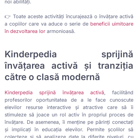
noi abilități.
👉 Toate aceste activități încurajează o învățare activă
a copiilor care va aduce o serie de
beneficii uimitoare
în dezvoltarea lor
armonioasă.
Kinderpedia sprijină
învățarea activă și tranziția
către o clasă modernă
Kinderpedia sprijină învățarea activă
, facilitând
profesorilor oportunitatea de a le face cunoscute
elevilor resurse interactive și atractive care să îi
stimuleze să joace un rol activ în propriul proces de
învățare. De asemenea, îi menține pe părinți conectați
și implicați în educația elevilor. Permite școlilor să
colecteze și să analizeze date la diferite niveluri, cu