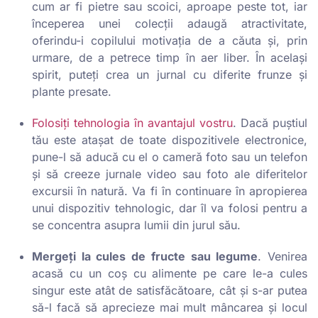
cum ar fi pietre sau scoici, aproape peste tot, iar
începerea unei colecții adaugă atractivitate,
oferindu-i copilului motivația de a căuta și, prin
urmare, de a petrece timp în aer liber. În același
spirit, puteți crea un jurnal cu diferite frunze și
plante presate.
Folosiți tehnologia în avantajul vostru
. Dacă puștiul
tău este atașat de toate dispozitivele electronice,
pune-l să aducă cu el o cameră foto sau un telefon
și să creeze jurnale video sau foto ale diferitelor
excursii în natură. Va fi în continuare în apropierea
unui dispozitiv tehnologic, dar îl va folosi pentru a
se concentra asupra lumii din jurul său.
Mergeți la cules de fructe sau legume
. Venirea
acasă cu un coș cu alimente pe care le-a cules
singur este atât de satisfăcătoare, cât și s-ar putea
să-l facă să aprecieze mai mult mâncarea și locul