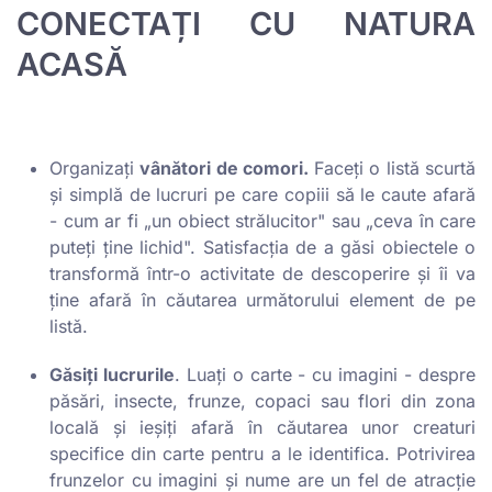
CONECTAȚI CU NATURA
ACASĂ
Organizați
vânători de comori.
Faceți o listă scurtă
și simplă de lucruri pe care copiii să le caute afară
- cum ar fi „un obiect strălucitor" sau „ceva în care
puteți ține lichid". Satisfacția de a găsi obiectele o
transformă într-o activitate de descoperire și îi va
ține afară în căutarea următorului element de pe
listă.
Găsiți lucrurile
. Luați o carte - cu imagini - despre
păsări, insecte, frunze, copaci sau flori din zona
locală și ieșiți afară în căutarea unor creaturi
specifice din carte pentru a le identifica. Potrivirea
frunzelor cu imagini și nume are un fel de atracție