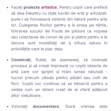
Faceți
proiecte
artistice
. Pentru copiii care preferă
să stea înăuntru cu niște lucrări de artă și artizanat,
pune-i să folosească obiecte din natură pentru arta
lor. Culegerea florilor pentru a le presa pe hârtie,
folosirea sucului de fructe de pădure ca vopsea
sau colectarea de conuri de pin și pietre pentru a le
decora sunt modalități de a infuza natura în
activitățile care le plac deja.
Construiți.
Puteți, de asemenea, să inversați
procesul și să creați împreună cu copiii obiecte de
artă care vor sprijini și hrăni lumea naturală -
lucruri precum căsuțe pentru păsări sau cutii de
flori. Copiii vor continua să se întoarcă pentru a
vedea cum un obiect creat de ei oferă adăpost
altor viețuitoare.
Vizionați
documentare.
Dacă vremea este