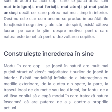
sunt de acord că acei copii care se joacă afară sunt
mai inteligenți, mai fericiți, mai atenți și mai puțin
anxioși
decât cei care petrec mai mult timp în interior.
Deși nu este clar cum anume se produc îmbunătățirile
funcționării cognitive și ale stării de spirit, există câteva
lucruri pe care le știm despre motivul pentru care
natura este benefică pentru dezvoltarea copiilor.
Construiește încrederea în sine
Modul în care copiii se joacă în natură are mult mai
puțină structură decât majoritatea tipurilor de joacă în
interior. Există modalități infinite de a interacționa cu
mediile exterioare, de la curtea din spate, la parc, la
traseul local de drumeție sau lacul local, iar faptul de a
vă lăsa copilul să aleagă modul în care tratează natura
înseamnă că are puterea de a-și controla propriile
acțiuni.