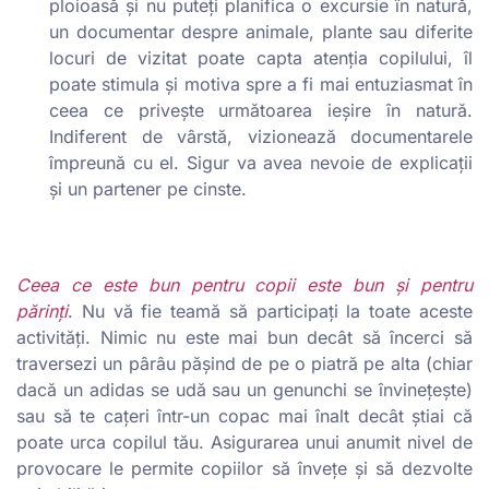
ploioasă și nu puteți planifica o excursie în natură,
un documentar despre animale, plante sau diferite
locuri de vizitat poate capta atenția copilului, îl
poate stimula și motiva spre a fi mai entuziasmat în
ceea ce privește următoarea ieșire în natură.
Indiferent de vârstă, vizionează documentarele
împreună cu el. Sigur va avea nevoie de explicații
și un partener pe cinste.
Ceea ce este bun pentru copii este bun și pentru
părinți
. Nu vă fie teamă să participați la toate aceste
activități. Nimic nu este mai bun decât să încerci să
traversezi un pârâu pășind de pe o piatră pe alta (chiar
dacă un adidas se udă sau un genunchi se învinețește)
sau să te cațeri într-un copac mai înalt decât știai că
poate urca copilul tău. Asigurarea unui anumit nivel de
provocare le permite copiilor să învețe și să dezvolte