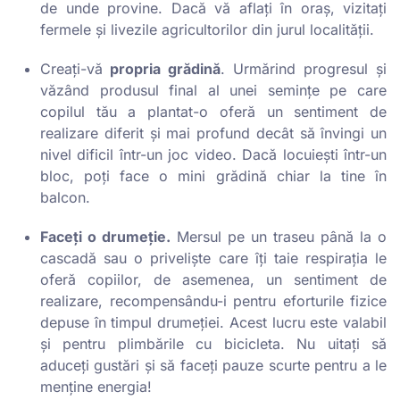
de unde provine. Dacă vă aflați în oraș, vizitați
fermele și livezile agricultorilor din jurul localității.
Creați-vă
propria grădină
. Urmărind progresul și
văzând produsul final al unei semințe pe care
copilul tău a plantat-o oferă un sentiment de
realizare diferit și mai profund decât să învingi un
nivel dificil într-un joc video. Dacă locuiești într-un
bloc, poți face o mini grădină chiar la tine în
balcon.
Faceți o drumeție.
Mersul pe un traseu până la o
cascadă sau o priveliște care îți taie respirația le
oferă copiilor, de asemenea, un sentiment de
realizare, recompensându-i pentru eforturile fizice
depuse în timpul drumeției. Acest lucru este valabil
și pentru plimbările cu bicicleta. Nu uitați să
aduceți gustări și să faceți pauze scurte pentru a le
menține energia!