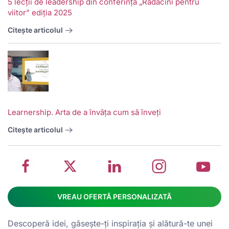
5 lecții de leadership din conferința „Rădăcini pentru
viitor” ediția 2025
Citește articolul
V
w
School
Twitter
School
School
S
Learnership. Arta de a învăța cum să înveți
management
about
management
management
m
system
School
software
software
s
Citește articolul
on
management
Linkedin
on
o
Facebook
software
page
Instagram
Y
VREAU OFERTĂ PERSONALIZATĂ
Descoperă idei, găsește-ți inspirația și alătură-te unei