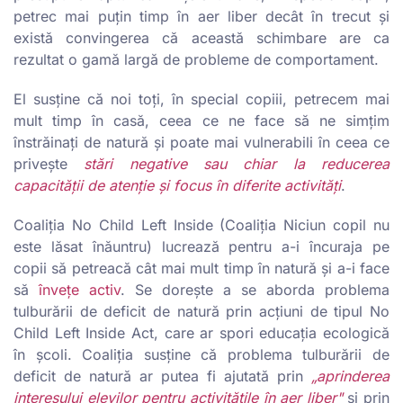
petrec mai puțin timp în aer liber decât în trecut și
există convingerea că această schimbare are ca
rezultat o gamă largă de probleme de comportament.
El susține că noi toți, în special copiii, petrecem mai
mult timp în casă, ceea ce ne face să ne simțim
înstrăinați de natură și poate mai vulnerabili în ceea ce
privește
stări negative sau chiar la reducerea
capacității de atenție și focus în diferite activități
.
Coaliția No Child Left Inside (Coaliția Niciun copil nu
este lăsat înăuntru) lucrează pentru a-i încuraja pe
copii să petreacă cât mai mult timp în natură și a-i face
să
învețe activ
. Se dorește a se aborda problema
tulburării de deficit de natură prin acțiuni de tipul No
Child Left Inside Act, care ar spori educația ecologică
în școli. Coaliția susține că problema tulburării de
deficit de natură ar putea fi ajutată prin
„aprinderea
interesului elevilor pentru activitățile în aer liber"
și prin