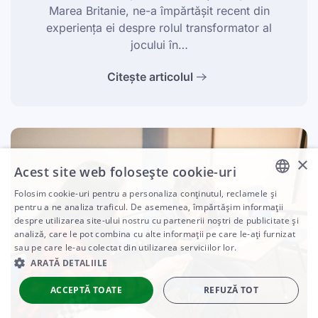
Marea Britanie, ne-a împărtășit recent din
experiența ei despre rolul transformator al
jocului în…
Citește articolul
×
Acest site web folosește cookie-uri
Folosim cookie-uri pentru a personaliza conținutul, reclamele și
ENGLISH
pentru a ne analiza traficul. De asemenea, împărtășim informații
despre utilizarea site-ului nostru cu partenerii noștri de publicitate și
ARABIC
analiză, care le pot combina cu alte informații pe care le-ați furnizat
sau pe care le-au colectat din utilizarea serviciilor lor.
SPANISH
ARATĂ DETALIILE
PORTUGUESE
ACCEPTĂ TOATE
REFUZĂ TOT
ROMANIAN