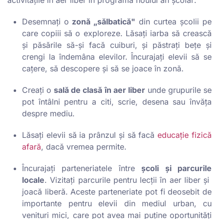
activitățile în aer liber în programa noului an școlar:
Desemnați o
zonă „sălbatică"
din curtea școlii pe
care copiii să o exploreze. Lăsați iarba să crească
și păsările să-și facă cuiburi, și păstrați bețe și
crengi la îndemâna elevilor. Încurajați elevii să se
cațere, să descopere și să se joace în zonă.
Creați o
sală de clasă în aer liber
unde grupurile se
pot întâlni pentru a citi, scrie, desena sau învăța
despre mediu.
Lăsați elevii să ia prânzul și să facă
educație fizică
afară
, dacă vremea permite.
Încurajați parteneriatele între
școli și parcurile
locale
. Vizitați parcurile pentru lecții în aer liber și
joacă liberă. Aceste parteneriate pot fi deosebit de
importante pentru elevii din mediul urban, cu
venituri mici, care pot avea mai puține oportunități