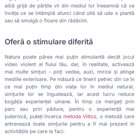
aibă grijă de părțile vii din mediul lor înseamnă că va
învăța ce se întâmplă atunci când uită să ude o plantă
sau să smulgă o floare din rădăcini.
Oferă o stimulare diferită
Natura poate părea mai puțin stimulantă decât jocul
video violent al fiului tău, dar, în realitate, activează
mai multe simțuri - poți vedea, auzi, mirosi și atinge
mediile exterioare. Pe măsură ce tinerii petrec din ce în
ce mai puțin timp din viața lor în mediul natural,
simțurile lor se îngustează, iar acest lucru reduce
bogăția experienței umane. În timp ce mergeți prin
parc sau prin pădure, pentru o experiență mai
puternică, puteți încerca
metoda Vittoz
, o metodă care
antrenează toate simțurile pentru a fi mai prezent în
activitățile pe care le faci.