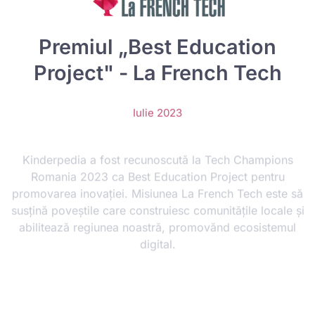
Premiul „Best Education
Project" - La French Tech
Iulie 2023
Kinderpedia a fost recunoscută la Tech Champions
Romania 2023 ca Best Education Project pentru
promovarea inovației. Misiunea La French Tech este să
susțină poveștile care construiesc comunitățile locale și
abilitează regiunea noastră, promovănd ecosistemul
digital.