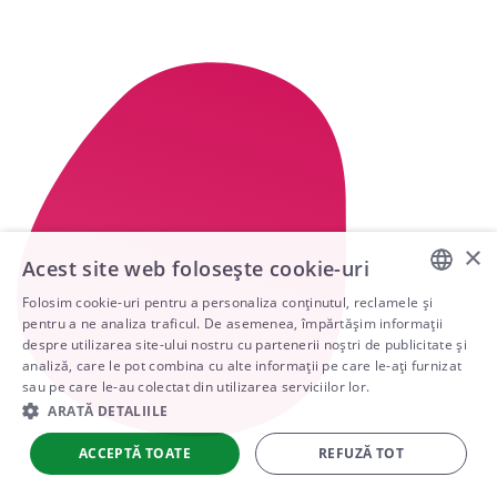
×
Acest site web folosește cookie-uri
Folosim cookie-uri pentru a personaliza conținutul, reclamele și
ENGLISH
pentru a ne analiza traficul. De asemenea, împărtășim informații
despre utilizarea site-ului nostru cu partenerii noștri de publicitate și
ARABIC
analiză, care le pot combina cu alte informații pe care le-ați furnizat
sau pe care le-au colectat din utilizarea serviciilor lor.
SPANISH
ARATĂ DETALIILE
PORTUGUESE
ACCEPTĂ TOATE
REFUZĂ TOT
ROMANIAN