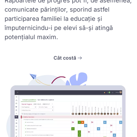
Rapoartele de progres pot fi, de asemenea,
comunicate părinților, sporind astfel
participarea familiei la educație și
împuternicindu-i pe elevi să-și atingă
potențialul maxim.
Cât costă