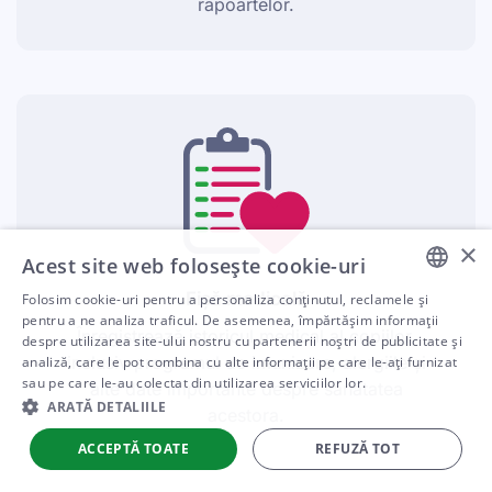
rapoartelor.
×
Acest site web folosește cookie-uri
Fișă medicală
Folosim cookie-uri pentru a personaliza conținutul, reclamele și
ENGLISH
pentru a ne analiza traficul. De asemenea, împărtășim informații
Înregistrează istoricul medical al copiilor,
despre utilizarea site-ului nostru cu partenerii noștri de publicitate și
ARABIC
inclusiv programul de imunizare, alergiile și
analiză, care le pot combina cu alte informații pe care le-ați furnizat
sau pe care le-au colectat din utilizarea serviciilor lor.
alte date importante despre sănătatea
SPANISH
ARATĂ DETALIILE
acestora.
PORTUGUESE
ACCEPTĂ TOATE
REFUZĂ TOT
ROMANIAN