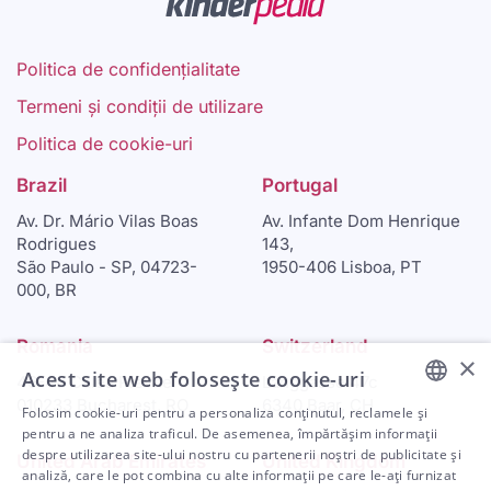
Politica de confidențialitate
Termeni și condiții de utilizare
Politica de cookie-uri
Brazil
Portugal
Av. Dr. Mário Vilas Boas
Av. Infante Dom Henrique
Rodrigues
143,
São Paulo - SP, 04723-
1950-406 Lisboa, PT
000, BR
Romania
Switzerland
×
Acest site web folosește cookie-uri
46-48 Calea Plevnei
Langgasse 47c
010233 Bucharest, RO
6340 Baar, CH
Folosim cookie-uri pentru a personaliza conținutul, reclamele și
ENGLISH
pentru a ne analiza traficul. De asemenea, împărtășim informații
despre utilizarea site-ului nostru cu partenerii noștri de publicitate și
United Arab Emirates
United Kingdom
ARABIC
analiză, care le pot combina cu alte informații pe care le-ați furnizat