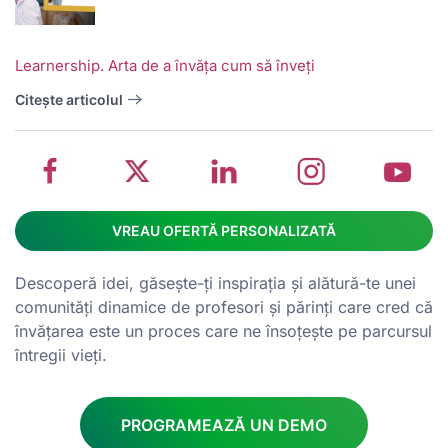
w
School
Twitter
School
School
S
Learnership. Arta de a învăța cum să înveți
management
about
management
management
m
system
School
software
software
s
Citește articolul
on
management
Linkedin
on
o
Facebook
software
page
Instagram
Y
VREAU OFERTĂ PERSONALIZATĂ
Descoperă idei, găsește-ți inspirația și alătură-te unei
comunități dinamice de profesori și părinți care cred că
învățarea este un proces care ne însoțește pe parcursul
întregii vieți.
PROGRAMEAZĂ UN DEMO