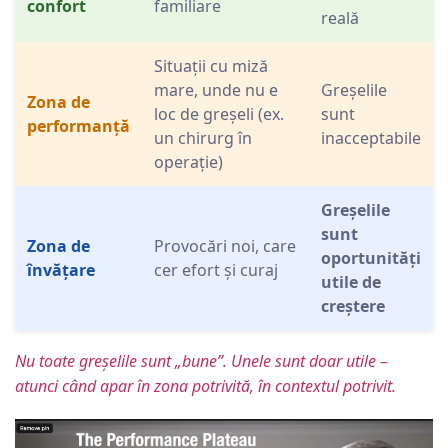
confort
familiare
reală
Situații cu miză
mare, unde nu e
Greșelile
Zona de
loc de greșeli (ex.
sunt
performanță
un chirurg în
inacceptabile
operație)
Greșelile
sunt
Zona de
Provocări noi, care
oportunități
învățare
cer efort și curaj
utile de
creștere
Nu toate greșelile sunt „bune”. Unele sunt doar utile –
atunci când apar în zona potrivită, în contextul potrivit.