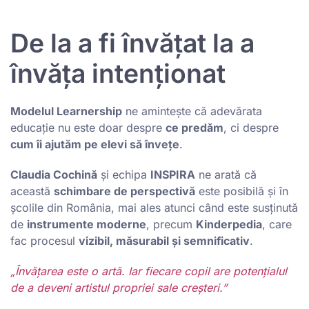
De la a fi învățat la a
învăța intenționat
Modelul Learnership
ne amintește că adevărata
educație nu este doar despre
ce predăm
, ci despre
cum îi ajutăm pe elevi să învețe
.
Claudia Cochină
și echipa
INSPIRA
ne arată că
această
schimbare de perspectivă
este posibilă și în
școlile din România, mai ales atunci când este susținută
de
instrumente moderne
, precum
Kinderpedia
, care
fac procesul
vizibil, măsurabil și semnificativ
.
„Învățarea este o artă. Iar fiecare copil are potențialul
de a deveni artistul propriei sale creșteri.”