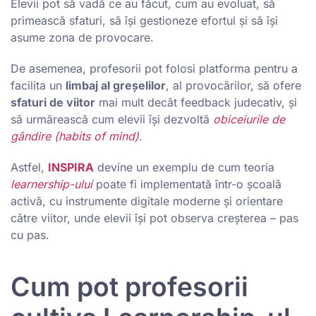
Elevii pot să vadă ce au făcut, cum au evoluat, să
primească sfaturi, să îşi gestioneze efortul şi să îşi
asume zona de provocare.
De asemenea, profesorii pot folosi platforma pentru a
facilita un
limbaj al greşelilor
, al provocărilor, să ofere
sfaturi de viitor
mai mult decât feedback judecativ, şi
să urmărească cum elevii îşi dezvoltă
obiceiurile de
gândire (habits of mind)
.
Astfel,
INSPIRA
devine un exemplu de cum teoria
learnership-ului
poate fi implementată într-o şcoală
activă, cu instrumente digitale moderne şi orientare
către viitor, unde elevii își pot observa creșterea – pas
cu pas.
Cum pot profesorii