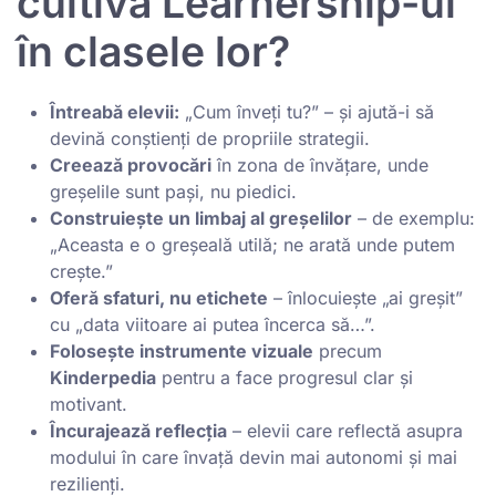
cultiva Learnership-ul
în clasele lor?
Întreabă elevii:
„Cum înveți tu?” – și ajută-i să
devină conștienți de propriile strategii.
Creează provocări
în zona de învățare, unde
greșelile sunt pași, nu piedici.
Construiește un limbaj al greșelilor
– de exemplu:
„Aceasta e o greșeală utilă; ne arată unde putem
crește.”
Oferă sfaturi, nu etichete
– înlocuiește „ai greșit”
cu „data viitoare ai putea încerca să…”.
Folosește instrumente vizuale
precum
Kinderpedia
pentru a face progresul clar și
motivant.
Încurajează reflecția
– elevii care reflectă asupra
modului în care învață devin mai autonomi și mai
rezilienți.