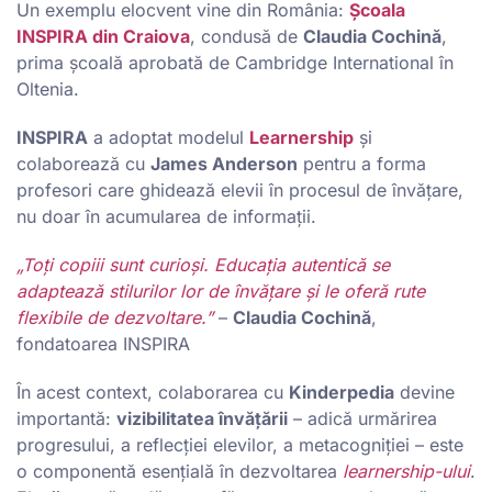
Un exemplu elocvent vine din România:
Școala
INSPIRA din Craiova
, condusă de
Claudia Cochină
,
prima școală aprobată de Cambridge International în
Oltenia.
INSPIRA
a adoptat modelul
Learnership
și
colaborează cu
James Anderson
pentru a forma
profesori care ghidează elevii în procesul de învățare,
nu doar în acumularea de informații.
„Toți copiii sunt curioși. Educația autentică se
adaptează stilurilor lor de învățare și le oferă rute
flexibile de dezvoltare.”
–
Claudia Cochină
,
fondatoarea INSPIRA
În acest context, colaborarea cu
Kinderpedia
devine
importantă:
vizibilitatea învăţării
– adică urmărirea
progresului, a reflecției elevilor, a metacogniţiei – este
o componentă esenţială în dezvoltarea
learnership-ului
.