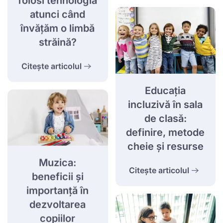
folosi tehnologia
atunci când
învățăm o limbă
străină?
Citește articolul
Educația
incluzivă în sala
de clasă:
definire, metode
cheie și resurse
Muzica:
Citește articolul
beneficii și
importanță în
dezvoltarea
copiilor