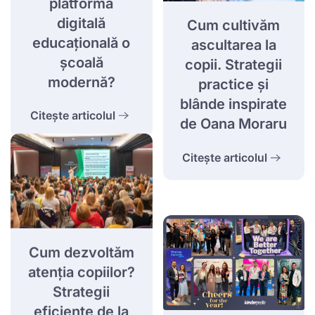
platformă
digitală
Cum cultivăm
educațională o
ascultarea la
școală
copii. Strategii
modernă?
practice și
blânde inspirate
Citește articolul
de Oana Moraru
Citește articolul
Cum dezvoltăm
atenția copiilor?
Strategii
eficiente de la