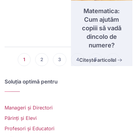
Matematica:
Cum ajutăm
copiii să vadă
dincolo de
numere?
1
2
3
4
5
Citește articolul
Soluția optimă pentru
Manageri și Directori
Părinți și Elevi
Profesori și Educatori