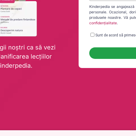
Kinderpedia se angajează să
personale. Ocazional, dor
produsele noastre. Vă pute
confidențialitate
.
Sunt de acord să primesc
gii noștri ca să vezi
nificarea lecțiilor
inderpedia.