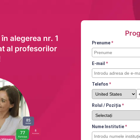
Prog
în alegerea nr. 1
Prenume
*
t al profesorilor
!
E-mail
*
Telefon
*
Rolul / Poziția
*
Nume Institutie
*