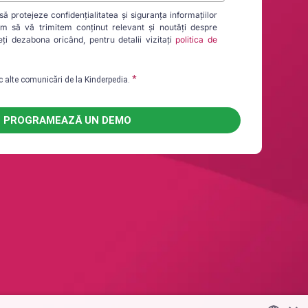
 protejeze confidențialitatea și siguranța informațiilor
im să vă trimitem conținut relevant și noutăți despre
ți dezabona oricând, pentru detalii vizitați
politica de
*
 alte comunicări de la Kinderpedia.