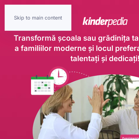
Skip to main content
Transformă școala sau grădinița ta 
a familiilor moderne și locul prefera
talentați și dedicați