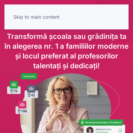
Skip to main content
Transformă școala sau grădinița ta
în alegerea nr. 1 a familiilor moderne
și locul preferat al profesorilor
talentați și dedicați!