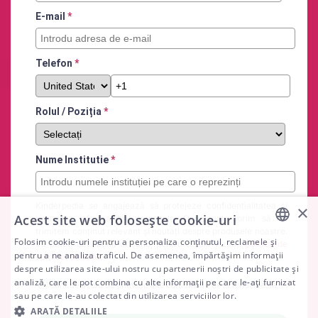
E-mail
*
Telefon
*
Rolul / Poziția
*
Nume Institutie
*
Kinderpedia se angajează să protejeze confidențialitatea și
×
Acest site web folosește cookie-uri
siguranța informațiilor personale. Ocazional, dorim să vă
trimitem conținut relevant și noutăți despre produsele noastre.
Folosim cookie-uri pentru a personaliza conținutul, reclamele și
Vă puteți dezabona oricând, pentru detalii vizitați
politica de
ENGLISH
pentru a ne analiza traficul. De asemenea, împărtășim informații
confidențialitate
.
despre utilizarea site-ului nostru cu partenerii noștri de publicitate și
ARABIC
analiză, care le pot combina cu alte informații pe care le-ați furnizat
*
Sunt de acord să primesc alte comunicări de la Kinderpedia.
sau pe care le-au colectat din utilizarea serviciilor lor.
SPANISH
ARATĂ DETALIILE