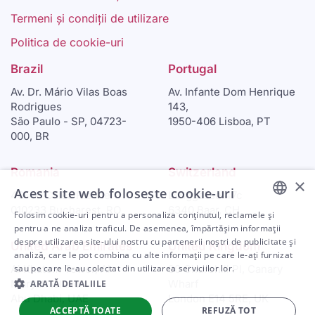
Termeni și condiții de utilizare
Politica de cookie-uri
Brazil
Portugal
Av. Dr. Mário Vilas Boas
Av. Infante Dom Henrique
Rodrigues
143,
São Paulo - SP, 04723-
1950-406 Lisboa, PT
000, BR
Romania
Switzerland
×
Acest site web folosește cookie-uri
46-48 Calea Plevnei
Langgasse 47c
010233 Bucharest, RO
6340 Baar, CH
Folosim cookie-uri pentru a personaliza conținutul, reclamele și
ENGLISH
pentru a ne analiza traficul. De asemenea, împărtășim informații
despre utilizarea site-ului nostru cu partenerii noștri de publicitate și
United Arab Emirates
United Kingdom
ARABIC
analiză, care le pot combina cu alte informații pe care le-ați furnizat
sau pe care le-au colectat din utilizarea serviciilor lor.
Al Khatem Tower, Al
30 Churchill Pl, Canary
SPANISH
Maryah Island
Wharf
ARATĂ DETALIILE
PORTUGUESE
Abu Dhabi, UAE
London E14 5RE, UK
ACCEPTĂ TOATE
REFUZĂ TOT