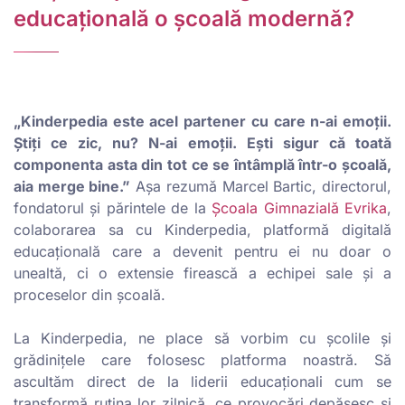
educațională o școală modernă?
„Kinderpedia este acel partener cu care n-ai emoții.
Știți ce zic, nu? N-ai emoții. Ești sigur că toată
componenta asta din tot ce se întâmplă într-o școală,
aia merge bine.”
Așa rezumă Marcel Bartic, directorul,
fondatorul și părintele de la
Școala Gimnazială Evrika
,
colaborarea sa cu Kinderpedia, platformă digitală
educațională care a devenit pentru ei nu doar o
unealtă, ci o extensie firească a echipei sale și a
proceselor din școală.
La Kinderpedia, ne place să vorbim cu școlile și
grădinițele care folosesc platforma noastră. Să
ascultăm direct de la liderii educaționali cum se
transformă rutina lor zilnică, ce provocări depășesc și