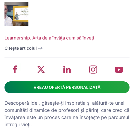
V
w
School
Twitter
School
School
S
Learnership. Arta de a învăța cum să înveți
management
about
management
management
m
system
School
software
software
s
Citește articolul
on
management
Linkedin
on
o
Facebook
software
page
Instagram
Y
VREAU OFERTĂ PERSONALIZATĂ
Descoperă idei, găsește-ți inspirația și alătură-te unei
comunități dinamice de profesori și părinți care cred că
învățarea este un proces care ne însoțește pe parcursul
întregii vieți.