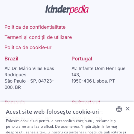
Politica de confidențialitate
Termeni și condiții de utilizare
Politica de cookie-uri
Brazil
Portugal
Av. Dr. Mário Vilas Boas
Av. Infante Dom Henrique
Rodrigues
143,
São Paulo - SP, 04723-
1950-406 Lisboa, PT
000, BR
Romania
Switzerland
×
Acest site web folosește cookie-uri
46-48 Calea Plevnei
Langgasse 47c
010233 Bucharest, RO
6340 Baar, CH
Folosim cookie-uri pentru a personaliza conținutul, reclamele și
ENGLISH
pentru a ne analiza traficul. De asemenea, împărtășim informații
despre utilizarea site-ului nostru cu partenerii noștri de publicitate și