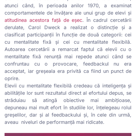
atunci când, în perioada anilor 1970, a examinat
comportamentele de învățare ale unui grup de elevi și
atitudinea acestora față de eșec
. În cadrul cercetării
derulate, Carol Dweck a realizat o distincție și a
clasificat participanții în funcție de două categorii: cei
cu mentalitate fixă și cei cu mentalitate flexibilă.
Autoarea cercetării a remarcat faptul că elevii cu o
mentalitate fixă renunță mai repede atunci când se
confruntau cu o provocare, feedbackul nu era
acceptat, iar greșeala era privită ca fiind un punct de
oprire.
Elevii cu mentalitate flexibilă credeau că inteligența și
abilitățile lor sunt rezultatul direct al efortului depus, se
străduiau să atingă obiective mai ambițioase,
depuneau mai mult efort în studiile lor, înțelegeau rolul
greșelilor, dar și al feedbackului și, în cele din urmă,
aveau niveluri de performanță mai ridicate.