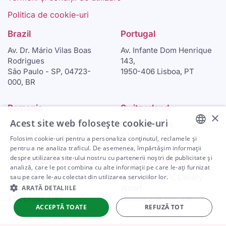
Politica de cookie-uri
Brazil
Portugal
Av. Dr. Mário Vilas Boas
Av. Infante Dom Henrique
Rodrigues
143,
São Paulo - SP, 04723-
1950-406 Lisboa, PT
000, BR
Romania
Switzerland
×
Acest site web folosește cookie-uri
46-48 Calea Plevnei
Langgasse 47c
010233 Bucharest, RO
6340 Baar, CH
Folosim cookie-uri pentru a personaliza conținutul, reclamele și
ENGLISH
pentru a ne analiza traficul. De asemenea, împărtășim informații
despre utilizarea site-ului nostru cu partenerii noștri de publicitate și
United Arab Emirates
United Kingdom
ARABIC
analiză, care le pot combina cu alte informații pe care le-ați furnizat
Al Khatem Tower, Al
30 Churchill Pl, Canary
sau pe care le-au colectat din utilizarea serviciilor lor.
SPANISH
Maryah Island
Wharf
ARATĂ DETALIILE
PORTUGUESE
Abu Dhabi, UAE
London E14 5RE, UK
ACCEPTĂ TOATE
REFUZĂ TOT
ROMANIAN