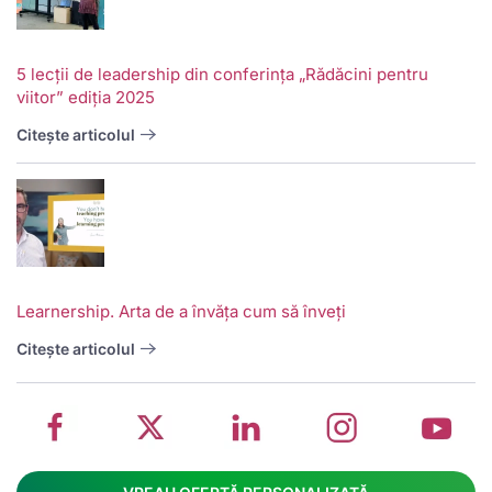
5 lecții de leadership din conferința „Rădăcini pentru
viitor” ediția 2025
Citește articolul
V
w
School
Twitter
School
School
S
Learnership. Arta de a învăța cum să înveți
management
about
management
management
m
system
School
software
software
s
Citește articolul
on
management
Linkedin
on
o
Facebook
software
page
Instagram
Y