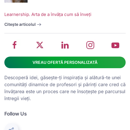
w
School
Twitter
School
School
S
Learnership. Arta de a învăța cum să înveți
management
about
management
management
m
system
School
software
software
s
Citește articolul
on
management
Linkedin
on
o
Facebook
software
page
Instagram
Y
VREAU OFERTĂ PERSONALIZATĂ
Descoperă idei, găsește-ți inspirația și alătură-te unei
comunități dinamice de profesori și părinți care cred că
învățarea este un proces care ne însoțește pe parcursul
întregii vieți.
Follow Us