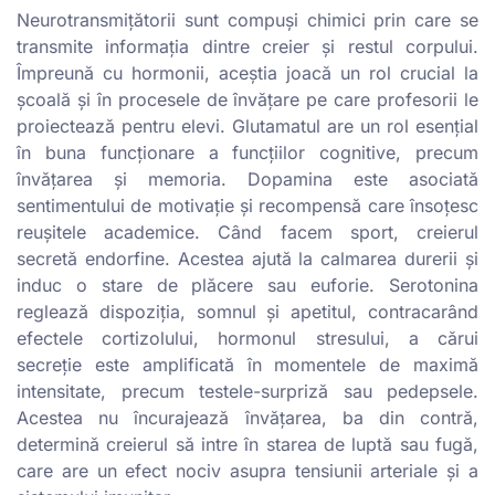
Neurotransmițătorii sunt compuși chimici prin care se
transmite informația dintre creier și restul corpului.
Împreună cu hormonii, aceștia joacă un rol crucial la
școală și în procesele de învățare pe care profesorii le
proiectează pentru elevi. Glutamatul are un rol esențial
în buna funcționare a funcțiilor cognitive, precum
învățarea și memoria. Dopamina este asociată
sentimentului de motivație și recompensă care însoțesc
reușitele academice. Când facem sport, creierul
secretă endorfine. Acestea ajută la calmarea durerii și
induc o stare de plăcere sau euforie. Serotonina
reglează dispoziția, somnul și apetitul, contracarând
efectele cortizolului, hormonul stresului, a cărui
secreție este amplificată în momentele de maximă
intensitate, precum testele-surpriză sau pedepsele.
Acestea nu încurajează învățarea, ba din contră,
determină creierul să intre în starea de luptă sau fugă,
care are un efect nociv asupra tensiunii arteriale și a