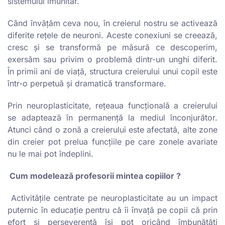
sistemului imunitar.
Când învățăm ceva nou, în creierul nostru se activează
diferite rețele de neuroni. Aceste conexiuni se creează,
cresc și se transformă pe măsură ce descoperim,
exersăm sau privim o problemă dintr-un unghi diferit.
În primii ani de viață, structura creierului unui copil este
într-o perpetuă și dramatică transformare.
Prin neuroplasticitate, rețeaua funcțională a creierului
se adaptează în permanență la mediul înconjurător.
Atunci când o zonă a creierului este afectată, alte zone
din creier pot prelua funcțiile pe care zonele avariate
nu le mai pot îndeplini.
Cum modelează profesorii mintea copiilor ?
Activitățile centrate pe neuroplasticitate au un impact
puternic în educație pentru că îi învață pe copii că prin
efort și perseverență își pot oricând îmbunătăți