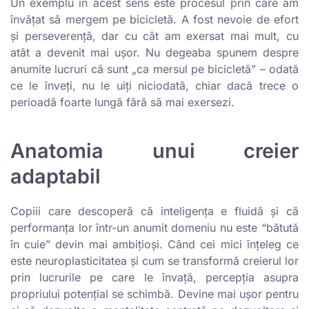
Un exemplu în acest sens este procesul prin care am
învățat să mergem pe bicicletă. A fost nevoie de efort
și perseverență, dar cu cât am exersat mai mult, cu
atât a devenit mai ușor. Nu degeaba spunem despre
anumite lucruri că sunt „ca mersul pe bicicletă” – odată
ce le înveți, nu le uiți niciodată, chiar dacă trece o
perioadă foarte lungă fără să mai exersezi.
Anatomia unui creier
adaptabil
Copiii care descoperă că inteligența e fluidă și că
performanța lor într-un anumit domeniu nu este “bătută
în cuie” devin mai ambițioși. Când cei mici înțeleg ce
este neuroplasticitatea și cum se transformă creierul lor
prin lucrurile pe care le învață, percepția asupra
propriului potențial se schimbă. Devine mai ușor pentru