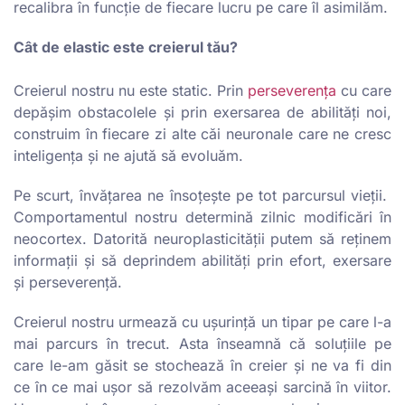
recalibra în funcție de fiecare lucru pe care îl asimilăm.
Cât de elastic este creierul tău?
Creierul nostru nu este static. Prin
perseverența
cu care
depășim obstacolele și prin exersarea de abilități noi,
construim în fiecare zi alte căi neuronale care ne cresc
inteligența și ne ajută să evoluăm.
Pe scurt, învățarea ne însoțește pe tot parcursul vieții.
Comportamentul nostru determină zilnic modificări în
neocortex. Datorită neuroplasticității putem să reținem
informații și să deprindem abilități prin efort, exersare
și perseverență.
Creierul nostru urmează cu ușurință un tipar pe care l-a
mai parcurs în trecut. Asta înseamnă că soluțiile pe
care le-am găsit se stochează în creier și ne va fi din
ce în ce mai ușor să rezolvăm aceeași sarcină în viitor.