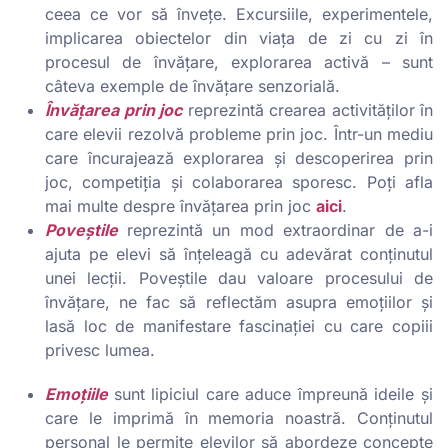
ceea ce vor să învețe. Excursiile, experimentele,
implicarea obiectelor din viața de zi cu zi în
procesul de învățare, explorarea activă – sunt
câteva exemple de învățare senzorială.
Învățarea prin joc
reprezintă crearea activităților în
care elevii rezolvă probleme prin joc. Într-un mediu
care încurajează explorarea și descoperirea prin
joc, competiția și colaborarea sporesc. Poți afla
mai multe despre învățarea prin joc
aici
.
Poveștile
reprezintă un mod extraordinar de a-i
ajuta pe elevi să înțeleagă cu adevărat conținutul
unei lecții. Poveștile dau valoare procesului de
învățare, ne fac să reflectăm asupra emoțiilor și
lasă loc de manifestare fascinației cu care copiii
privesc lumea.
Emoțiile
sunt lipiciul care aduce împreună ideile și
care le imprimă în memoria noastră. Conținutul
personal le permite elevilor să abordeze concepte