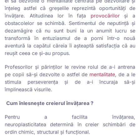
ei să dezvolte o mentalitate centrată pe dezvoltare și
înțeleg astfel că greșelile reprezintă oportunități de
învățare. Atitudinea lor în fața
provocărilor
și a
obstacolelor se schimbă. Sentimentul de neputință și
dezamăgire că nu sunt buni la un anumit lucru se
transformă în entuziasmul de a porni într-o nouă
aventură la capătul căreia îi așteaptă satisfacția că au
reușit ceea ce și-au propus.
Profesorilor și părinților le revine rolul de a-i antrena
pe copii să-și dezvolte o astfel de
mentalitate
, de a le
stimula perseverența și de a-i încuraja să-și
împlinească visurile.
Cum înlesnește creierul învățarea ?
Pentru a facilita învățarea,
neuroplasticitatea determină în creier schimbări de
ordin chimic, structural și funcțional.