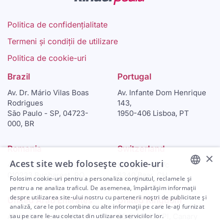
Politica de confidențialitate
Termeni și condiții de utilizare
Politica de cookie-uri
Brazil
Portugal
Av. Dr. Mário Vilas Boas
Av. Infante Dom Henrique
Rodrigues
143,
São Paulo - SP, 04723-
1950-406 Lisboa, PT
000, BR
Romania
Switzerland
×
Acest site web folosește cookie-uri
46-48 Calea Plevnei
Langgasse 47c
010233 Bucharest, RO
6340 Baar, CH
Folosim cookie-uri pentru a personaliza conținutul, reclamele și
ENGLISH
pentru a ne analiza traficul. De asemenea, împărtășim informații
despre utilizarea site-ului nostru cu partenerii noștri de publicitate și
United Arab Emirates
United Kingdom
ARABIC
analiză, care le pot combina cu alte informații pe care le-ați furnizat
sau pe care le-au colectat din utilizarea serviciilor lor.
Al Khatem Tower, Al
30 Churchill Pl, Canary
SPANISH