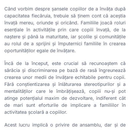
Când vorbim despre șansele copiilor de a învăța după
capacitatea fiecăruia, trebuie să ținem cont că aceștia
învață mereu, oriunde și oricând. Familiile joacă roluri
esențiale în activitățile prin care copiii învață, de la
naștere și până la maturitate, iar școlile și comunitățile
au rolul de a sprijini și împuternici familiile în crearea
oportunităților egale de învățare.
Încă de la început, este crucial să recunoaștem că
sărăcia și discriminarea pe bază de rasă îngreunează
crearea unor medii de învățare echitabile pentru copii.
Fără conștientizarea și înlăturarea stereotipurilor și a
mentalităților care le îmbrățișează, copiii nu-și pot
atinge potențialul maxim de dezvoltare, indiferent cât
de mari sunt eforturile de implicare a familiilor în
activitatea școlară a copiilor.
Acest lucru implică o privire de ansamblu, dar și de