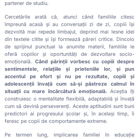
partener de studiu.
Cercetările arată că, atunci când familiile citesc
împreună acasă și au conversații zi de zi, copiii își
dezvoltă mai repede limbajul, deprind mai lesne idei
din textele citite și își formează păreri critice. Dincolo
de sprijinul punctual la anumite materii, familiile le
oferă copiilor și oportunități de dezvoltare socio-
emoțională.
Când părinții vorbesc cu copiii despre
sentimentele, relațiile și prieteniile lor, și pun
accentul pe efort și nu pe rezultate, copiii și
adolescenții învață cum să-și păstreze calmul în
situații cu mare încărcătură emoțională.
Aceștia îți
construiesc o mentalitate flexibilă, adaptabilă și învață
cum să devină perseverenți. Aceste aptitudini sunt buni
predictori ai progresului școlar și, în același timp, îi
feresc pe copii de comportamente extreme.
Pe termen lung, implicarea familiei în educație