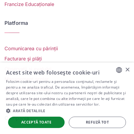
Francize Educaționale
Platforma
Comunicarea cu părinții
Facturare și plăți
×
Observații și evaluări
Acest site web folosește cookie-uri
Management școlar
Folosim cookie-uri pentru a personaliza conținutul, reclamele și
ENGLISH
pentru a ne analiza traficul. De asemenea, împărtășim informații
Managementul clasei
despre utilizarea site-ului nostru cu partenerii noștri de publicitate și
ARABIC
analiză, care le pot combina cu alte informații pe care le-ați furnizat
Soluția completă pentru școală
sau pe care le-au colectat din utilizarea serviciilor lor.
SPANISH
ARATĂ DETALIILE
PORTUGUESE
Compania
ACCEPTĂ TOATE
REFUZĂ TOT
ROMANIAN