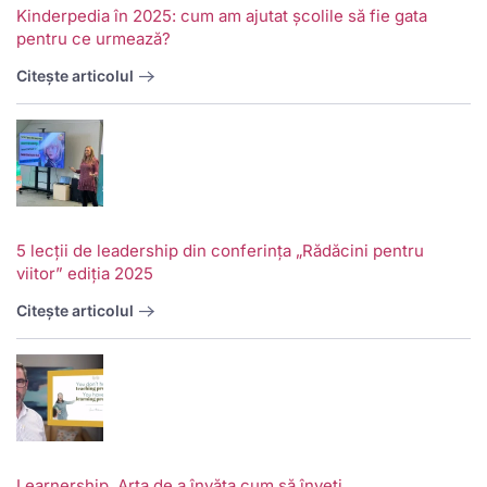
Kinderpedia în 2025: cum am ajutat școlile să fie gata
pentru ce urmează?
Citește articolul
5 lecții de leadership din conferința „Rădăcini pentru
viitor” ediția 2025
Citește articolul
V
w
School
Twitter
School
School
S
Learnership. Arta de a învăța cum să înveți