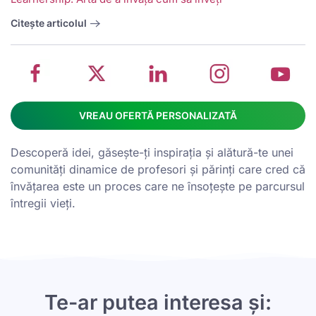
management
about
management
management
m
system
School
software
software
s
Citește articolul
on
management
Linkedin
on
o
Facebook
software
page
Instagram
Y
VREAU OFERTĂ PERSONALIZATĂ
Descoperă idei, găsește-ți inspirația și alătură-te unei
comunități dinamice de profesori și părinți care cred că
învățarea este un proces care ne însoțește pe parcursul
întregii vieți.
Te-ar putea interesa și: