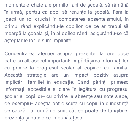
momentele-cheie ale primilor ani de școală, să rămână
în urmă, pentru ca apoi să renunțe la școală. Familia
joacă un rol crucial în combaterea absenteismului, în
primul rând explicându-le copiilor de ce ar trebui să
meargă la școală și, în al doilea rând, asigurându-se că
așteptările lor le sunt împlinite.
Concentrarea atenției asupra prezenței la ore duce
către un alt aspect important: împărtășirea informațiilor
cu privire la progresul școlar al copiilor cu familia.
Această strategie are un impact pozitiv asupra
implicării familiei în educație. Când părinții primesc
informații accesibile și clare în legătură cu progresul
școlar al copiilor– cu privire la absențe sau note slabe,
de exemplu– aceștia pot discuta cu copiii în cunoștință
de cauză, iar urmările sunt cât se poate de tangibile:
prezența și notele se îmbunătățesc.