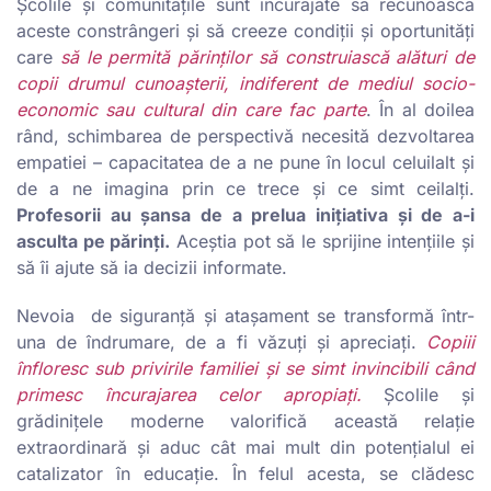
Școlile și comunitățile sunt încurajate să recunoască
aceste constrângeri și să creeze condiții și oportunități
care
să le permită părinților să construiască alături de
copii drumul cunoașterii, indiferent de mediul socio-
economic sau cultural din care fac parte
. În al doilea
rând, schimbarea de perspectivă necesită dezvoltarea
empatiei – capacitatea de a ne pune în locul celuilalt și
de a ne imagina prin ce trece și ce simt ceilalți.
Profesorii au șansa de a prelua inițiativa și de a-i
asculta pe părinți.
Aceștia pot să le sprijine intențiile și
să îi ajute să ia decizii informate.
Nevoia de siguranță și atașament se transformă într-
una de îndrumare, de a fi văzuți și apreciați.
Copiii
înfloresc sub privirile familiei și se simt invincibili când
primesc încurajarea celor apropiați.
Școlile și
grădinițele moderne valorifică această relație
extraordinară și aduc cât mai mult din potențialul ei
catalizator în educație. În felul acesta, se clădesc