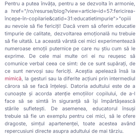
Pentru a putea învăța, pentru a se dezvolta în armonie,
a href="/ro/resurse/blog?view=article≈id=57:fericirea-
începe-în-copilarie&catid=31:educatietimpurie">"opiii
au nevoie să fie fericiți! Dacă vrem să oferim educatie
timpurie de calitate, dezvoltarea emoțională nu trebuie
să fie uitată. La această vârstă cei mici experimentează
numeroase emoții puternice pe care nu știu cum să le
exprime. De cele mai multe ori ei nu reușesc să
comunice verbal ceea ce simt: de ce sunt supărați, de
ce sunt nervoși sau fericiți. Aceștia apelează însă la
mimică
, la gesturi sau la diferite acțiuni prin intermediul
cărora să se facă înțeleși. Datoria adultului este de a
cunoaște și acorda atenție emoțiilor copilului, de a-l
face să se simtă în siguranță să își împărtășească
stările sufletești. De asemenea, educatorul însuși
trebuie să fie un exemplu pentru cei mici, să le ofere
dragoste, simțul apartenenței, toate acestea având
repercusiuni directe asupra adultului de mai târziu.