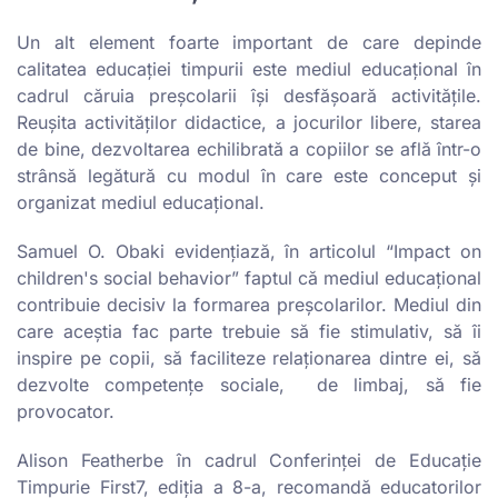
Un alt element foarte important de care depinde
calitatea educației timpurii este mediul educațional în
cadrul căruia preşcolarii își desfășoară activitățile.
Reușita activităților didactice, a jocurilor libere, starea
de bine, dezvoltarea echilibrată a copiilor se află într-o
strânsă legătură cu modul în care este conceput și
organizat mediul educațional.
Samuel O. Obaki evidențiază, în articolul “Impact on
children's social behavior” faptul că mediul educațional
contribuie decisiv la formarea preșcolarilor. Mediul din
care aceștia fac parte trebuie să fie stimulativ, să îi
inspire pe copii, să faciliteze relaționarea dintre ei, să
dezvolte competențe sociale, de limbaj, să fie
provocator.
Alison Featherbe în cadrul Conferinței de Educație
Timpurie First7, ediția a 8-a, recomandă educatorilor