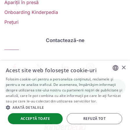
Apariții în presă
Onboarding Kinderpedia
V
Prețuri
w
School
Twitter
School
School
S
management
about
management
management
m
Contactează-ne
system
School
software
software
s
on
management
Linkedin
on
o
Facebook
software
page
Instagram
Y
×
Acest site web folosește cookie-uri
Folosim cookie-uri pentru a personaliza conținutul, reclamele și
ENGLISH
pentru a ne analiza traficul. De asemenea, împărtășim informații
Programează un demo
despre utilizarea site-ului nostru cu partenerii noștri de publicitate și
ARABIC
analiză, care le pot combina cu alte informații pe care le-ați furnizat
sau pe care le-au colectat din utilizarea serviciilor lor.
SPANISH
ARATĂ DETALIILE
PORTUGUESE
ACCEPTĂ TOATE
REFUZĂ TOT
ROMANIAN