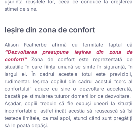
ușurință reușitele lor, ceea ce conduce la creșterea
stimei de sine.
Ieșire din zona de confort
Alison Featherbe afirmă cu fermitate faptul că
“Dezvoltarea presupune ieșirea din zona de
confort!”
Zona de confort este reprezentată de
situațiile în care ființa umană se simte în siguranță, în
largul ei. În cadrul acesteia totul este previzibil,
rudimentar. Ieșirea copilul din cadrul acestui “cerc al
confortului” aduce cu sine o dezvoltare accelerată,
bazată pe stimularea tuturor domeniilor de dezvoltare.
Aşadar, copiii trebuie să fie expuşi uneori la situaţii
inconfortabile, astfel încât aceştia să reuşească să îşi
testeze limitele, ca mai apoi, atunci când sunt pregătiţi
să le poată depăşi.