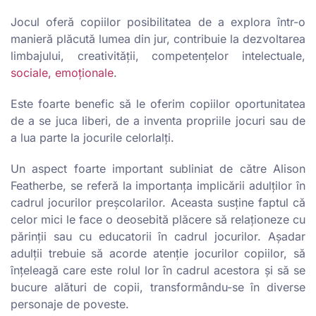
Jocul oferă copiilor posibilitatea de a explora într-o
manieră plăcută lumea din jur, contribuie la dezvoltarea
limbajului, creativității, competențelor intelectuale,
sociale, emoționale
.
Este foarte benefic să le oferim copiilor oportunitatea
de a se juca liberi, de a inventa propriile jocuri sau de
a lua parte la jocurile celorlalţi.
Un aspect foarte important subliniat de către Alison
Featherbe, se referă la importanța implicării adulților în
cadrul jocurilor preșcolarilor. Aceasta susține faptul că
celor mici le face o deosebită plăcere să relaționeze cu
părinții sau cu educatorii în cadrul jocurilor. Așadar
adulții trebuie să acorde atenție jocurilor copiilor, să
înțeleagă care este rolul lor în cadrul acestora și să se
bucure alături de copii, transformându-se în diverse
personaje de poveste.