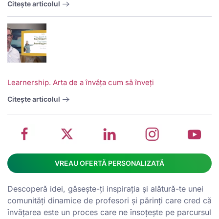
Citește articolul
V
w
School
Twitter
School
School
S
Learnership. Arta de a învăța cum să înveți
management
about
management
management
m
system
School
software
software
s
Citește articolul
on
management
Linkedin
on
o
Facebook
software
page
Instagram
Y
VREAU OFERTĂ PERSONALIZATĂ
Descoperă idei, găsește-ți inspirația și alătură-te unei
comunități dinamice de profesori și părinți care cred că
învățarea este un proces care ne însoțește pe parcursul