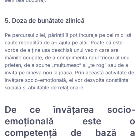
semnala bucuria).
5. Doza de bunătate zilnică
Pe parcursul zilei, părinții îi pot încuraja pe cei mici să
caute modalități de a-i ajuta pe alții. Poate că este
vorba de a ține ușa deschisă unui vecin care are
mâinile ocupate, de a complimenta noul tricou al unui
prieten, de a spune „mulțumesc” și „te rog” sau de a
invita pe cineva nou la joacă. Prin această activitate de
învățare socio-emoțională, ei vor dezvolta conștiința
socială și abilitățile de relaționare.
De ce învățarea socio-
emoțională este o
competență de bază a