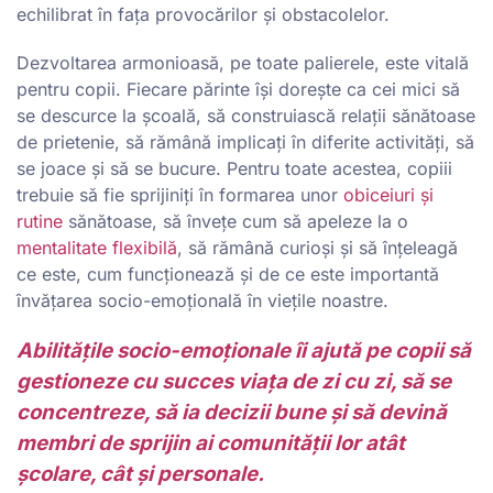
echilibrat în fața provocărilor și obstacolelor.
Dezvoltarea armonioasă, pe toate palierele, este vitală
pentru copii. Fiecare părinte își dorește ca cei mici să
se descurce la școală, să construiască relații sănătoase
de prietenie, să rămână implicați în diferite activități, să
se joace și să se bucure. Pentru toate acestea, copiii
trebuie să fie sprijiniți în formarea unor
obiceiuri și
rutine
sănătoase, să învețe cum să apeleze la o
mentalitate flexibilă
, să rămână curioși și să înțeleagă
ce este, cum funcționează și de ce este importantă
învățarea socio-emoțională în viețile noastre.
Abilitățile socio-emoționale îi ajută pe copii să
gestioneze cu succes viața de zi cu zi, să se
concentreze, să ia decizii bune și să devină
membri de sprijin ai comunității lor atât
școlare, cât și personale.