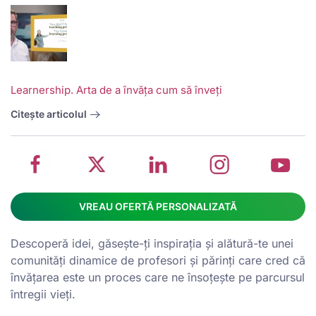
V
w
School
Twitter
School
School
S
Learnership. Arta de a învăța cum să înveți
management
about
management
management
m
system
School
software
software
s
Citește articolul
on
management
Linkedin
on
o
Facebook
software
page
Instagram
Y
VREAU OFERTĂ PERSONALIZATĂ
Descoperă idei, găsește-ți inspirația și alătură-te unei
comunități dinamice de profesori și părinți care cred că
învățarea este un proces care ne însoțește pe parcursul
întregii vieți.