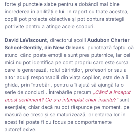
forte și punctele slabe pentru a dobândi mai bine
încrederea în abilitățile lui. În raport cu toate acestea,
copiii pot proiecta obiective și pot contura strategii
potrivite pentru a atinge acele scopuri.
David LaViscount
, directorul școlii
Audubon Charter
School-Gentilly, din New Orleans
, punctează faptul că
atunci când poate emoțiile sunt prea puternice, iar cei
mici nu pot identifica pe cont propriu care este sursa
care le generează, rolul părinților, profesorilor sau a
altor adulți responsabili din viața copiilor, este de a îi
ghida, prin întrebări, pentru a îi ajută să ajungă la o
serie de concluzii. Întrebările precum
„Când a început
acest sentiment? Ce s-a întâmplat chiar înainte?”
sunt
esențiale; chiar dacă nu pot răspunde pe moment, pe
măsură ce cresc și se maturizează, orientarea lor în
acest fel poate fi cu focus pe comportamente
autoreflexive.