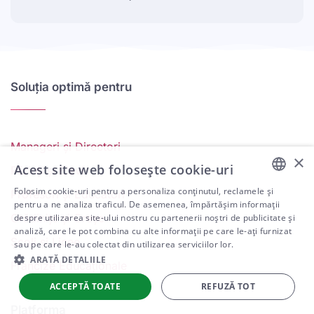
Soluția optimă pentru
Manageri și Directori
×
Acest site web folosește cookie-uri
Părinți și Elevi
Folosim cookie-uri pentru a personaliza conținutul, reclamele și
Profesori și Educatori
ENGLISH
pentru a ne analiza traficul. De asemenea, împărtășim informații
Grădinițe și Creșe
despre utilizarea site-ului nostru cu partenerii noștri de publicitate și
ARABIC
analiză, care le pot combina cu alte informații pe care le-ați furnizat
Școli și Licee
sau pe care le-au colectat din utilizarea serviciilor lor.
SPANISH
ARATĂ DETALIILE
Francize Educaționale
PORTUGUESE
ACCEPTĂ TOATE
REFUZĂ TOT
ROMANIAN
Platforma