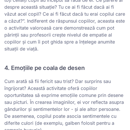
toți ceilalți copii au început să râdă de el. Ce părere ai
despre această situație? Tu ce ai fi făcut dacă ai fi
văzut acel copil? Ce ai fi făcut dacă tu erai copilul care
a căzut?”. Indiferent de răspunsul copiilor, aceasta este
o activitate valoroasă care demonstrează cum pot
părinții sau profesorii crește nivelul de empatie al
copiilor și cum îi pot ghida spre a înțelege anumite
situații de viață.
4. Emoțiile pe coala de desen
Cum arată să fii fericit sau trist? Dar surprins sau
îngrijorat? Această activitate oferă copiilor
oportunitatea să exprime emoțiile comune prin desene
sau picturi. În crearea imaginilor, ei vor reflecta asupra
gândurilor și sentimentelor lor - și ale altor persoane.
De asemenea, copilul poate asocia sentimentele cu
diferite culori (de exemplu, galben folosit pentru a