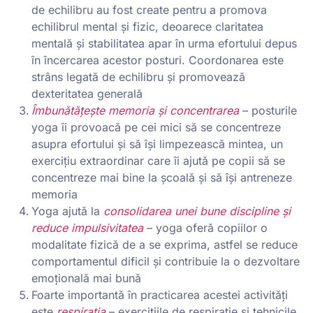
de echilibru au fost create pentru a promova
echilibrul mental și fizic, deoarece claritatea
mentală și stabilitatea apar în urma efortului depus
în încercarea acestor posturi. Coordonarea este
strâns legată de echilibru și promovează
dexteritatea generală
Îmbunătățește memoria și concentrarea
– posturile
yoga îi provoacă pe cei mici să se concentreze
asupra efortului și să își limpezească mintea, un
exercițiu extraordinar care îi ajută pe copii să se
concentreze mai bine la școală și să își antreneze
memoria
Yoga ajută la
consolidarea unei bune discipline și
reduce impulsivitatea
– yoga oferă copiilor o
modalitate fizică de a se exprima, astfel se reduce
comportamentul dificil și contribuie la o dezvoltare
emoțională mai bună
Foarte importantă în practicarea acestei activități
este
respirația
– exercițiile de respirație și tehnicile