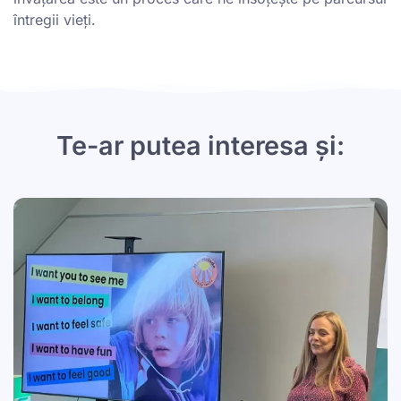
întregii vieți.
Te-ar putea interesa și: