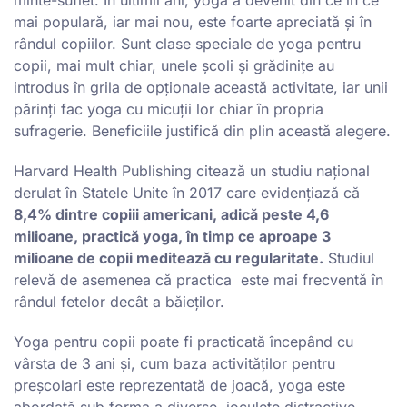
mai populară, iar mai nou, este foarte apreciată și în
rândul copiilor. Sunt clase speciale de yoga pentru
copii, mai mult chiar, unele școli și grădinițe au
introdus în grila de opționale această activitate, iar unii
părinți fac yoga cu micuții lor chiar în propria
sufragerie. Beneficiile justifică din plin această alegere.
Harvard Health Publishing citează un studiu național
derulat în Statele Unite în 2017 care evidențiază
că
8,4% dintre copiii americani, adică peste 4,6
milioane, practică yoga, în timp ce aproape 3
milioane de copii meditează cu regularitate.
Studiul
relevă de asemenea că practica este mai frecventă în
rândul fetelor decât a băieților.
Yoga pentru copii poate fi practicată începând cu
vârsta de 3 ani și, cum baza activităților pentru
preșcolari este reprezentată de joacă, yoga este
abordată sub forma a diverse joculețe distractive.