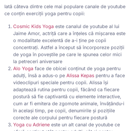
Iată câteva dintre cele mai populare canale de youtube
ce conțin exerciții yoga pentru copii:
Cosmic Kids Yoga
este canalul de youtube al lui
Jaime Amor, actriță care a înțeles că mișcarea este
o modalitate excelentă de a-i ține pe copii
concentrați. Astfel a început să încorporeze poziții
de yoga în poveștile pe care le spunea celor mici
la petreceri aniversare
Alo Yoga
face de obicei conținut de yoga pentru
adulți, însă a adus-o pe
Alissa Kepas
pentru a face
videoclipuri speciale pentru copii. Alissa își
adaptează rutina pentru copii, făcând ca fiecare
postură să fie captivantă cu elemente interactive,
cum ar fi emitera de zgomote animale, învățându-i
în același timp, pe copii, denumirile și pozițiile
corecte ale corpului pentru fiecare postură
Yoga cu Adriene
este un alt canal de youtube ce