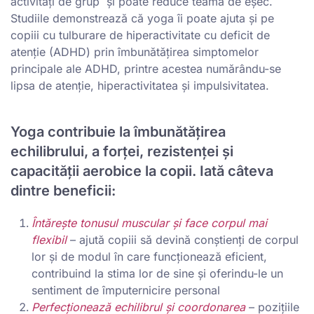
activități de grup și poate reduce teama de eșec.
Studiile demonstrează că yoga îi poate ajuta și pe
copiii cu tulburare de hiperactivitate cu deficit de
atenție (ADHD) prin îmbunătățirea simptomelor
principale ale ADHD, printre acestea numărându-se
lipsa de atenție, hiperactivitatea și impulsivitatea.
Yoga contribuie la îmbunătățirea
echilibrului, a forței, rezistenței și
capacității aerobice la copii
. Iată câteva
dintre beneficii:
Întărește tonusul muscular și face corpul mai
flexibil
– ajută copiii să devină conștienți de corpul
lor și de modul în care funcționează eficient,
contribuind la stima lor de sine și oferindu-le un
sentiment de împuternicire personal
Perfecționează echilibrul și coordonarea
– pozițiile