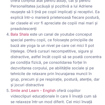
oferă conținut atât pentru adulți, cât și pentru
Personalitatea jucăușă și pozitivă a lui Adriene
reușește să îi țină pe copii implicați și receptivi. Ea
explică într-o manieră prietenoasă fiecare postură,
iar clasele ei vor fi apreciate de copiii mai mari și
preadolescenți
Bala Shala
este un canal de youtube conceput
special pentru copii, ce folosește principiile de
bază ale yoga la un nivel pe care cei mici îl pot
înțelege. Oferă cursuri necompetitive, sigure și
distractive, astfel încât copiii să se poată concentra
pe condiția fizică, pe consolidarea forței în
dezvoltarea corpului, pe abilitățile sociale și pe
tehnicile de relaxare prin încurajarea muncii în
grup, precum și pe respirație, postură, atenție, dar
și jocuri distractive
Smile and Learn - English
oferă copiilor
videoclipuri educaționale în care îi învață cum să
se relaxeze într-un mod diferit. Cei mici învață