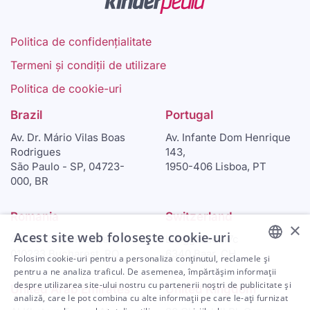
Politica de confidențialitate
Termeni și condiții de utilizare
Politica de cookie-uri
Brazil
Portugal
Av. Dr. Mário Vilas Boas
Av. Infante Dom Henrique
Rodrigues
143,
São Paulo - SP, 04723-
1950-406 Lisboa, PT
000, BR
Romania
Switzerland
×
Acest site web folosește cookie-uri
46-48 Calea Plevnei
Langgasse 47c
010233 Bucharest, RO
6340 Baar, CH
Folosim cookie-uri pentru a personaliza conținutul, reclamele și
ENGLISH
pentru a ne analiza traficul. De asemenea, împărtășim informații
despre utilizarea site-ului nostru cu partenerii noștri de publicitate și
United Arab Emirates
United Kingdom
ARABIC
analiză, care le pot combina cu alte informații pe care le-ați furnizat