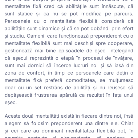
mentalitate fixă cred că abilitățile sunt înnăscute, că
sunt statice și că nu se pot modifica pe parcurs.
Persoanele cu o mentalitate flexibilă consideră că
abilitățile sunt dinamice și că se pot dobândi prin efort
și studiu. Oamenii care funcționează preponderent cu o
mentalitate flexibilă sunt mai deschiși spre cooperare,
gestionează mai bine episoadele de eșec, înțelegând
că eșecul reprezintă o etapă în procesul de învățare,
sunt mai dornici să încerce lucruri noi și să iasă din
zona de confort, în timp ce persoanele care dețin o
mentalitate fixă preferă comoditatea, se mulțumesc
doar cu un set restrâns de abilități și nu reușesc să
depășească frustrarea apărută ca rezultat în fața unui
eșec.
Aceste două mentalități există în fiecare dintre noi, însă
alegem să folosim preponderent una dintre ele. Chiar
și cei care au dominant mentalitatea flexibilă pot, în
anumite contexte și circumstanțe, să apeleze la