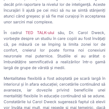
decât prin raportare la nivelul lor de inteligență. Aceste
încurajări îi ajută pe cei mici să nu se simtă stânjeniți
atunci când greșesc și să fie mai curajoși în acceptarea
unor sarcini mai complexe.
În cadrul
TED TALK-ului
său, Dr. Carol Dweck,
vorbește despre un studiu în care copiii au fost învățați
că, pe măsură ce se împing la limita zonei lor de
confort, creierul lor poate forma noi conexiuni
neuronale mai puternice. Studiile ei au arătat o
îmbunătățire semnificativă a realizărilor într-o gamă
largă de grupe de vârstă și medii.
Mentalitatea flexibilă a fost adoptată pe scară largă în
interiorul și în afara educației; cercetările continuând să
avanseze, iar dovezile privind beneficiile unei
mentalități flexibile în educație continuând să se adune.
Constatările lui Carol Dweck sugerează faptul că elevii
vor învăța mai mult, mai repede și mai temeinic, dacă