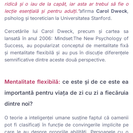
ridică și o iau de la capăt, iar asta ar trebui să fie o
lecție esențială și pentru adulți.”
afirma
Carol Dweck
,
psiholog și teoretician la Universitatea Stanford.
Cercetările lui Carol Dweck, precum și cartea sa
lansată în anul 2006: Mindset:The New Psychology of
Success, au popularizat conceptul de mentalitate fixă
și mentalitate flexibilă și au pus în discuție diferențele
semnificative dintre aceste două perspective.
Mentalitate flexibilă:
ce este și de ce este ea
importantă pentru viața de zi cu zi a fiecăruia
dintre noi?
O teorie a inteligenței umane susține faptul că oamenii
pot fi clasificați în funcție de convingerile implicite pe
care le au despre propriile abilități. Persoanele cu o