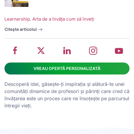
w
School
Twitter
School
School
S
Learnership. Arta de a învăța cum să înveți
management
about
management
management
m
system
School
software
software
s
Citește articolul
on
management
Linkedin
on
o
Facebook
software
page
Instagram
Y
VREAU OFERTĂ PERSONALIZATĂ
Descoperă idei, găsește-ți inspirația și alătură-te unei
comunități dinamice de profesori și părinți care cred că
învățarea este un proces care ne însoțește pe parcursul
întregii vieți.