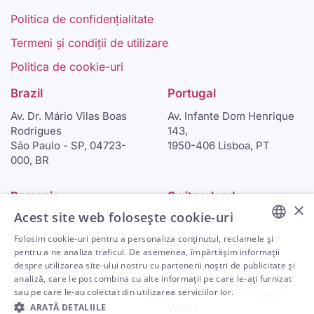
Politica de confidențialitate
Termeni și condiții de utilizare
Politica de cookie-uri
Brazil
Portugal
Av. Dr. Mário Vilas Boas
Av. Infante Dom Henrique
Rodrigues
143,
São Paulo - SP, 04723-
1950-406 Lisboa, PT
000, BR
Romania
Switzerland
×
Acest site web folosește cookie-uri
46-48 Calea Plevnei
Langgasse 47c
010233 Bucharest, RO
6340 Baar, CH
Folosim cookie-uri pentru a personaliza conținutul, reclamele și
ENGLISH
pentru a ne analiza traficul. De asemenea, împărtășim informații
despre utilizarea site-ului nostru cu partenerii noștri de publicitate și
United Arab Emirates
United Kingdom
ARABIC
analiză, care le pot combina cu alte informații pe care le-ați furnizat
sau pe care le-au colectat din utilizarea serviciilor lor.
Al Khatem Tower, Al
30 Churchill Pl, Canary
SPANISH
Maryah Island
Wharf
ARATĂ DETALIILE