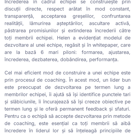
Încrederea în cadrul echipei se construiește prin
discuții directe, respect arătat în mod constant,
transparență, acceptarea greșelilor, confruntarea
realității, lămurirea așteptărilor, ascultare activă,
păstrarea promisiunilor și extinderea încrederii către
toți membrii echipei. Helen a evidențiat modelul de
dezvoltare al unei echipe, regăsit și în whitepaper, care
are la bază 6 mari piloni: formarea, ajustarea,
încrederea, dezbaterea, dobândirea, performanța.
Cel mai eficient mod de construire a unei echipe este
prin procesul de coaching. În acest mod, un lider bun
este preocupat de dezvoltarea pe termen lung a
membrilor echipei, îi ajută să își identifice punctele tari
și slăbiciunile, îi încurajează să își creeze obiective pe
termen lung și le oferă permanent feedback și sfaturi.
Pentru ca o echipă să accepte dezvoltarea prin metode
de coaching, este esențial ca toți membrii să aibă
încredere în liderul lor și să înțeleagă principiile de