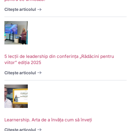
Citește articolul
5 lecții de leadership din conferința „Rădăcini pentru
viitor” ediția 2025
Citește articolul
V
w
School
Twitter
School
School
S
Learnership. Arta de a învăța cum să înveți
management
about
management
management
m
system
School
software
software
s
Citește articolul