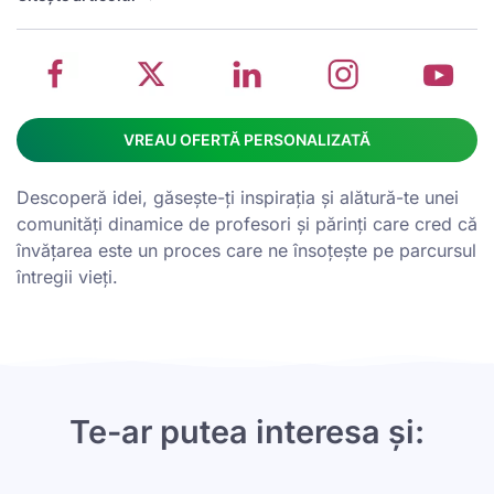
on
management
Linkedin
on
o
Facebook
software
page
Instagram
Y
VREAU OFERTĂ PERSONALIZATĂ
Descoperă idei, găsește-ți inspirația și alătură-te unei
comunități dinamice de profesori și părinți care cred că
învățarea este un proces care ne însoțește pe parcursul
întregii vieți.
Te-ar putea interesa și: