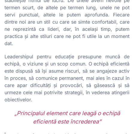
stabilește ritmul de lucru. De unele avem nevoie pe
termen scurt, de altele pe termen lung, unele ne pot
servi punctual, altele le putem aprofunda. Fiecare
dintre noi are un stil cu care se simte confortabil, care
ne reprezintă ca lideri, dar, în același timp, putem
practica și alte stiluri care ne pot fi utile la un moment
dat.
Leadershipul pentru educație presupune muncă de
echipă, o viziune și un scop comun. O echipă eficientă
este dispusă să își asume riscuri, să se angajeze activ
în proces, să comunice permanent, mai ales în cazul în
care apar dificultăți și provocări, să găsească și să
urmeze cele mai potrivite strategii, în vederea atingerii
obiectivelor.
„Principalul element care leagă o echipă
eficientă este încrederea”