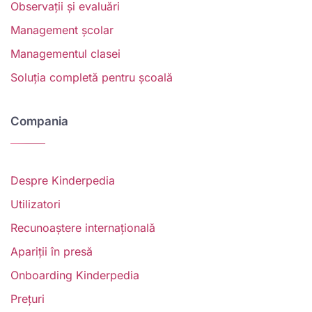
Observații și evaluări
Management școlar
Managementul clasei
Soluția completă pentru școală
Compania
Despre Kinderpedia
Utilizatori
Recunoaștere internațională
Apariții în presă
Onboarding Kinderpedia
V
Prețuri
w