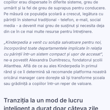
copiilor erau dispersate în diferite sisteme, greu de
urmărit și la fel de greu de suprapus pentru conducere.
Pe măsură ce populația școlară a crescut, legătura cu
părinții în sistemul tradițional - telefon, e-mail, social
media - a devenit mai greu de susținut și necesita deja
din ce în ce mai multe resurse pentru întreținere.
„Kinderpedia a venit cu soluția salvatoare pentru noi,
încorporând toate departamentele implicate în relația
cu părinții într-un sistem compact și ușor de accesat"
,
ne-a povestit Alexandra Dumitrescu, fondatorul școlii
Atlanthea. Află de ce au ales Kinderpedia în primul
rând și ce îi determină să recomande platforma noastră
oricărui manager care dorește să își transforme școala
sau grădiniță a copiilor într-un reper de valoare.
Tranziția la un mod de lucru
inteligent a durat doar câteva zile