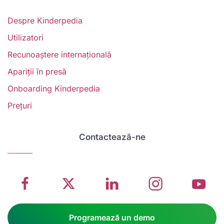
Despre Kinderpedia
Utilizatori
Recunoaștere internațională
Apariții în presă
Onboarding Kinderpedia
V
Prețuri
w
School
Twitter
School
School
S
management
about
management
management
m
Contactează-ne
system
School
software
software
s
on
management
Linkedin
on
o
Facebook
software
page
Instagram
Y
Programează un demo