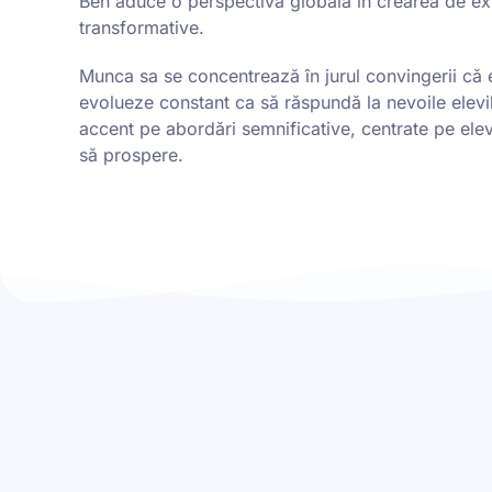
Ben aduce o perspectivă globală în crearea de ex
transformative.
Munca sa se concentrează în jurul convingerii că 
evolueze constant ca să răspundă la nevoile elevi
accent pe abordări semnificative, centrate pe elev
să prospere.