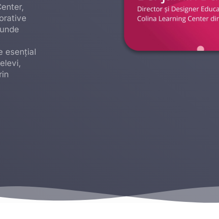
Center,
orative
 unde
e esențial
elevi,
rin