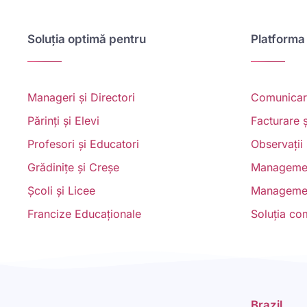
Soluția optimă pentru
Platforma
Manageri și Directori
Comunicare
Părinți și Elevi
Facturare ș
Profesori și Educatori
Observații 
Grădinițe și Creșe
Managemen
Școli și Licee
Managemen
Francize Educaționale
Soluția co
Brazil