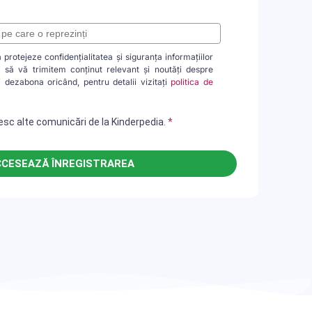
protejeze confidențialitatea și siguranța informațiilor
 să vă trimitem conținut relevant și noutăți despre
 dezabona oricând, pentru detalii vizitați
politica de
sc alte comunicări de la Kinderpedia.
*
School
Twitter
School
School