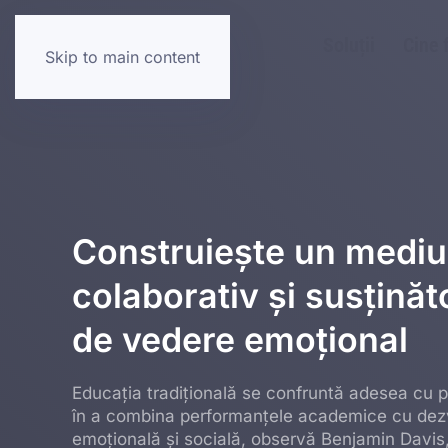
Soluții
Cine 
Skip to main content
Construiește un mediu
colaborativ și susținăt
de vedere emoțional
Educația tradițională se confruntă adesea cu 
în a combina performanțele academice cu dez
emoțională și socială, observă Benjamin Davis,