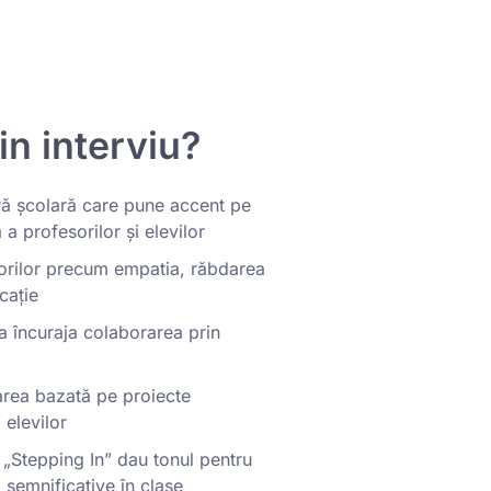
in interviu?
ră școlară care pune accent pe
a profesorilor și elevilor
lorilor precum empatia, răbdarea
cație
a încuraja colaborarea prin
rea bazată pe proiecte
 elevilor
 „Stepping In” dau tonul pentru
semnificative în clase