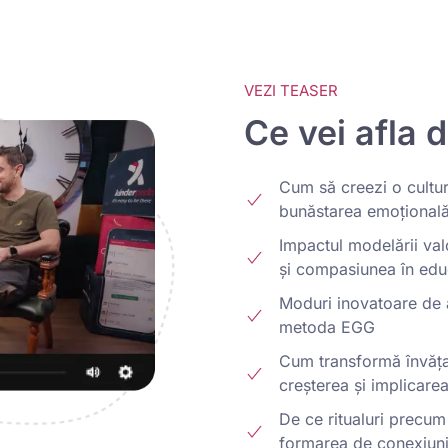
VEZI TEASER
Ce vei afla d
Cum să creezi o cultu
bunăstarea emoțională 
Impactul modelării va
și compasiunea în edu
Moduri inovatoare de 
metoda EGG
Cum transformă învăța
creșterea și implicarea
De ce ritualuri precum
formarea de conexiuni 