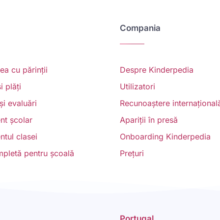
Compania
a cu părinții
Despre Kinderpedia
i plăți
Utilizatori
și evaluări
Recunoaștere internațional
t școlar
Apariții în presă
tul clasei
Onboarding Kinderpedia
mpletă pentru școală
Prețuri
Portugal