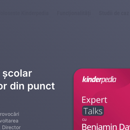
foloseste Kinderpedia
Funcționalități
Studii de caz
 școlar
or din punct
provocări
voltarea
 Director