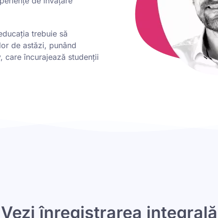
periențe de învățare
educația trebuie să
lor de astăzi, punând
, care încurajează studenții
Vezi înregistrarea integrală