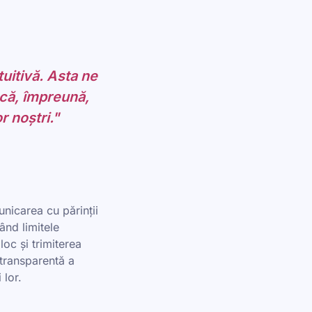
uitivă. Asta ne
i că, împreună,
r noștri."
nicarea cu părinții
ând limitele
loc și trimiterea
 transparentă a
 lor.