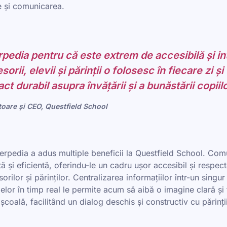
e și comunicarea.
pedia pentru că este extrem de accesibilă și int
orii, elevii și părinții o folosesc în fiecare zi ș
t durabil asupra învățării și a bunăstării copiilo
oare și CEO, Questfield School
rpedia a adus multiple beneficii la Questfield School. Comu
 și eficientă, oferindu-le un cadru ușor accesibil și respect
rilor și părinților. Centralizarea informațiilor într-un singur 
ajelor în timp real le permite acum să aibă o imagine clară și
a școală, facilitând un dialog deschis și constructiv cu părinții