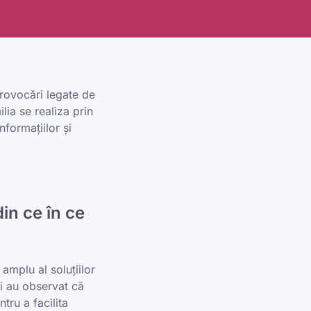
rovocări legate de
lia se realiza prin
nformațiilor și
din ce în ce
amplu al soluțiilor
i au observat că
ntru a facilita