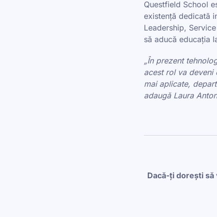
Questfield School es
existență dedicată i
Leadership, Service 
să aducă educația la 
„În prezent tehnologi
acest rol va deveni
mai aplicate, depart
adaugă Laura Antoni
Dacă-ți dorești să