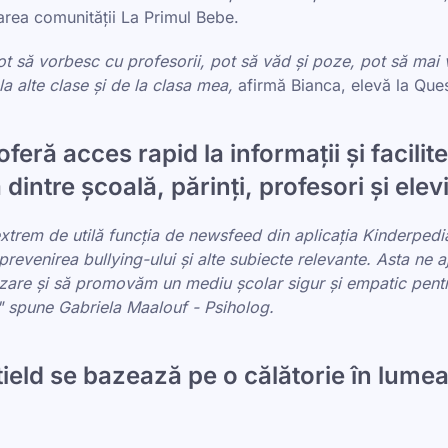
area comunității La Primul Bebe.
t să vorbesc cu profesorii, pot să văd și poze, pot să mai 
a alte clase și de la clasa mea,
afirmă Bianca, elevă la Ques
feră acces rapid la informații și facilit
dintre școală, părinți, profesori și elev
xtrem de utilă funcția de newsfeed din aplicația Kinderpedi
prevenirea bullying-ului și alte subiecte relevante. Asta ne 
tizare și să promovăm un mediu școlar sigur și empatic pentr
," spune Gabriela Maalouf - Psiholog.
ield se bazează pe o călătorie în lumea