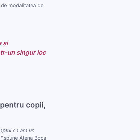
nt de modalitatea de
 și
tr-un singur loc
 pentru copii,
 faptul ca am un
"
spune Atena Boca