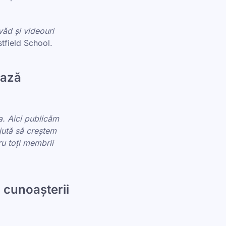
văd și videouri
tfield School.
ează
i
a. Aici publicăm
ajută să creștem
u toți membrii
 cunoașterii