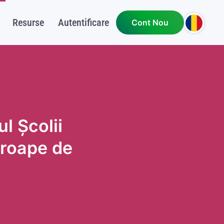
Resurse
Autentificare
Cont Nou
l Școlii
proape de