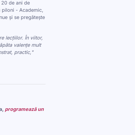
e 20 de ani de
u piloni - Academic,
nue și se pregătește
ecțiilor. În viitor,
ăpăta valențe mult
trat, practic,"
a,
programează un