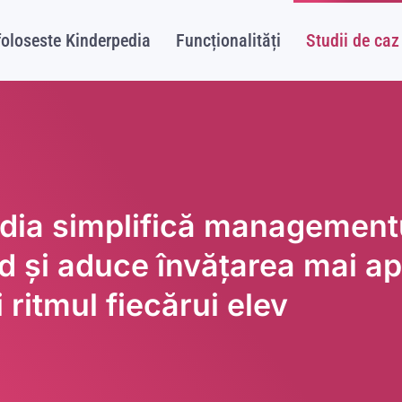
foloseste Kinderpedia
Funcționalități
Studii de caz
dia simplifică managementu
ld și aduce învățarea mai a
i ritmul fiecărui elev