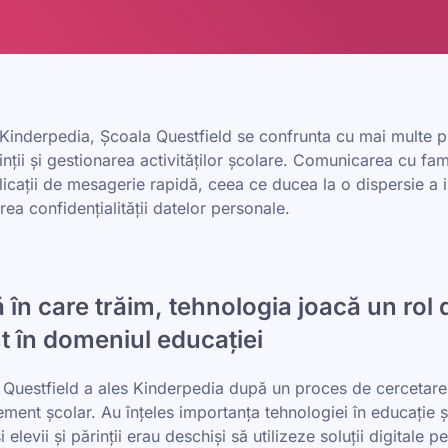
 Kinderpedia, Școala Questfield se confrunta cu mai multe p
ții și gestionarea activităților școlare. Comunicarea cu fami
plicații de mesagerie rapidă, ceea ce ducea la o dispersie a i
erea confidențialității datelor personale.
ă în care trăim, tehnologia joacă un rol 
t în domeniul educației
 Questfield a ales Kinderpedia după un proces de cercetare 
ment școlar. Au înțeles importanța tehnologiei în educație ș
i elevii și părinții erau deschiși să utilizeze soluții digitale pe