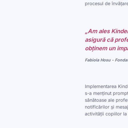
procesul de învățar
„Am ales Kinder
asigură că profes
obținem un impac
Fabiola Hosu - Fondat
Implementarea Kinde
s-a menținut promptă
sănătoase ale profeso
notificărilor și mes
activității copiilor l