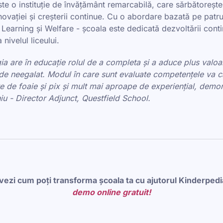
te o instituție de învățământ remarcabilă, care sărbătoreșt
novației și creșterii continue. Cu o abordare bazată pe patr
Learning și Welfare - școala este dedicată dezvoltării conti
nivelul liceului.
a are în educație rolul de a completa și a aduce plus valoare l
 de neegalat. Modul în care sunt evaluate competențele va c
e de foaie și pix și mult mai aproape de experiențial, demons
u - Director Adjunct, Questfield School.
 vezi cum poți transforma școala ta cu ajutorul Kinderpedi
demo online gratuit!