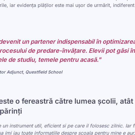
rile, iar evidența plăților este mai ușor de urmărit, indifere
devenit un partener indispensabil în optimizarea
ocesului de predare-învățare. Elevii pot găsi în
ele de studiu, temele pentru acasă."
tor Adjunct, Questfield School
ste o fereastră către lumea școlii, atât
părinți
un instrument util, eficient si pe care il folosesc zilnic. Iar
sa imi iau toate informatiile despre scoala pentru mine e aur,