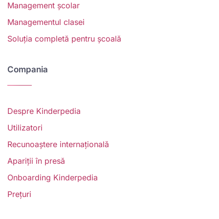
Management școlar
Managementul clasei
Soluția completă pentru școală
Compania
Despre Kinderpedia
Utilizatori
Recunoaștere internațională
Apariții în presă
Onboarding Kinderpedia
V
Prețuri
w
School
Twitter
School
School
S