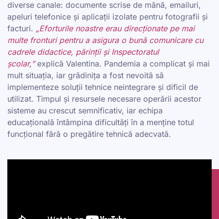
diverse canale: documente scrise de mână, emailuri,
apeluri telefonice și aplicații izolate pentru fotografii și
facturi.
„Eforturile noastre erau direcționate pe mai
multe fronturi pentru a asigura o bună comunicare cu
cadrele didactice, părinții și Inspectoratul
școlar,”
explică Valentina. Pandemia a complicat și mai
mult situația, iar grădinița a fost nevoită să
implementeze soluții tehnice neintegrare și dificil de
utilizat. Timpul și resursele necesare operării acestor
sisteme au crescut semnificativ, iar echipa
educațională întâmpina dificultăți în a menține totul
funcțional fără o pregătire tehnică adecvată.