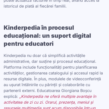
poate actualiza facturile în timp real, având acces la
istoricul de plată al fiecărei familii.
Kinderpedia în procesul
educațional: un suport digital
pentru educatori
Kinderpedia nu doar că simplifică activitățile
administrative, dar susține și procesul educațional.
Platforma include funcționalități pentru planificarea
activităților, gestionarea catalogului și accesul rapid la
resurse digitale. În plus, modulele de videoconferință
au ușurat întâlnirile cu părinții și colaborările cu
partenerii externi. Educatoarea Giorgiana Boșcu
explică:
„Kinderpedia ne oferă multiple avantaje în
activitatea de zi cu zi. Orarul, prezența, meniul și
resursele multimedia sunt acum disponibile într-un