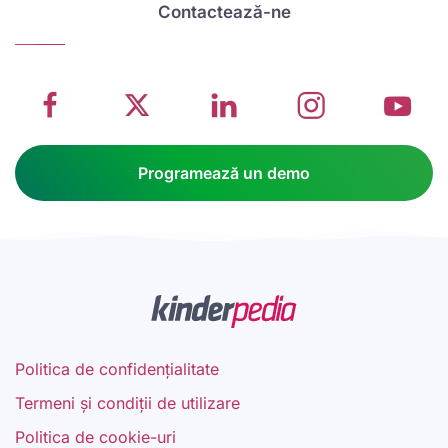
management
about
management
management
m
Contactează-ne
system
School
software
software
s
on
management
Linkedin
on
o
Facebook
software
page
Instagram
Y
Programează un demo
Politica de confidențialitate
Termeni și condiții de utilizare
Politica de cookie-uri