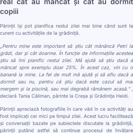
real cât au mâncat și cât au dormit
copiii
Părinții își pot planifica restul zilei mai bine când sunt la
curent cu activitățile de la grădiniță.
„Pentru mine este important să știu cât mănâncă Petri la
grădi, dar și cât doarme. În funcție de informațiile acestea
știu să îmi planific restul zilei. Mă ajută să știu dacă a
mâncat spre exemplu doar 25%. În acest caz, vin cu o
banană la mine. La fel de mult mă ajută și să aflu dacă a
dormit sau nu, pentru că știu dacă este cazul să mai
mergem și la piscină, sau mai degrabă rămânem acasă.”
declară Tania Căliman, părinte la Creșa și Grădinița Heidi.
Părinții apreciază fotografiile în care văd în ce activități au
fost implicați cei mici pe timpul zilei. Acest lucru facilitează
și conversații bazate pe subiectele discutate la grădiniță,
părinții putând astfel să continue procesul de învățare