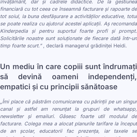
învățământ, dar și cadrele didactice. De la gestiunea
financiară cu tot ceea ce înseamnă facturare și rapoarte de
tot soiul, la buna desfășurare a activităților educative, totul
se poate realiza cu ajutorul acestei aplicații. Aș recomanda
Kinderpedia și pentru suportul foarte profi și prompt.
Solicitările noastre sunt soluționate de fiecare dată într-un
timp foarte scurt.”
, declară managerul grădiniței Heidi.
Un mediu în care copiii sunt îndrumați
să devină oameni independenți,
empatici și cu principii sănătoase
„Îmi place că păstrăm comunicarea cu părinții pe un singur
canal și astfel am renunțat la grupuri de whatsapp,
newsletter și emailuri. Găsesc foarte util modulul de
facturare. Colega mea a alocat planurile tarifare la început
de an școlar, educatorii fac prezența, iar taxele se