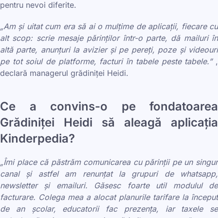
pentru nevoi diferite.
„Am și uitat cum era să ai o mulțime de aplicații, fiecare cu
alt scop: scrie mesaje părinților într-o parte, dă mailuri în
altă parte, anunțuri la avizier și pe pereți, poze și videouri
pe tot soiul de platforme, facturi în tabele peste tabele.”
declară managerul grădiniței Heidi.
Ce a convins-o pe fondatoarea
Grădiniței Heidi să aleagă aplicația
Kinderpedia?
„Îmi place că păstrăm comunicarea cu părinții pe un singur
canal și astfel am renunțat la grupuri de whatsapp,
newsletter și emailuri. Găsesc foarte util modulul de
facturare. Colega mea a alocat planurile tarifare la început
de an școlar, educatorii fac prezența, iar taxele se