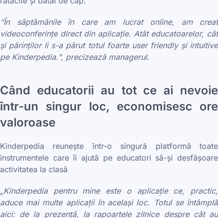
rătăcite și bătăi de cap.
“În săptămânile în care am lucrat online, am creat
videoconferințe direct din aplicație. Atât educatoarelor, cât
și părinților li s-a părut totul foarte user friendly și intuitive
pe Kinderpedia.", precizează managerul.
Când educatorii au tot ce ai nevoie
într-un singur loc, economisesc ore
valoroase
Kinderpedia reunește într-o singură platformă toate
instrumentele care îi ajută pe educatori să-și desfășoare
activitatea la clasă
„Kinderpedia pentru mine este o aplicație ce, practic,
aduce mai multe aplicații în același loc. Totul se întâmplă
aici: de la prezență, la rapoartele zilnice despre cât au