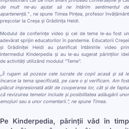
impresionant cât de mult avânt prindeau conversațiile și cât
de mult ne-au ajutat să ne întărim sentimentul de
apartenență."
, ne spune Timea Pințea, profesor învățămân
preșcolar la Creșa și Grădinița Heidi.
Modulul de conferințe video și cel de teme le-au fost un
adevărat sprijin educatorilor în pandemie. Educatorii Creșei
și Grădiniței Heidi au planificat întâlnirile video prin
intermediul Kinderpedia și au le-au sugerat părinților idei
de activități utilizând modulul “Teme”.
„Îi rugam să pozeze cele lucrate de copii acasă și să le
încarce la tema specificată, pe care o și verificam. Am fost
plăcut impresionată atât de cooperarea lor, cât și de faptul
că revizuirea temelor include și posibilitatea adăugării unor
emojiuri sau a unor comentarii.”, ne spune Timea.
Pe Kinderpedia, părinții văd în timp