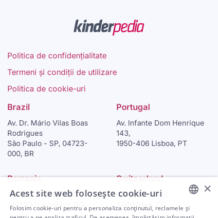
Politica de confidențialitate
Termeni și condiții de utilizare
Politica de cookie-uri
Brazil
Portugal
Av. Dr. Mário Vilas Boas
Av. Infante Dom Henrique
Rodrigues
143,
São Paulo - SP, 04723-
1950-406 Lisboa, PT
000, BR
Romania
Switzerland
×
Acest site web folosește cookie-uri
46-48 Calea Plevnei
Langgasse 47c
010233 Bucharest, RO
6340 Baar, CH
Folosim cookie-uri pentru a personaliza conținutul, reclamele și
ENGLISH
pentru a ne analiza traficul. De asemenea, împărtășim informații