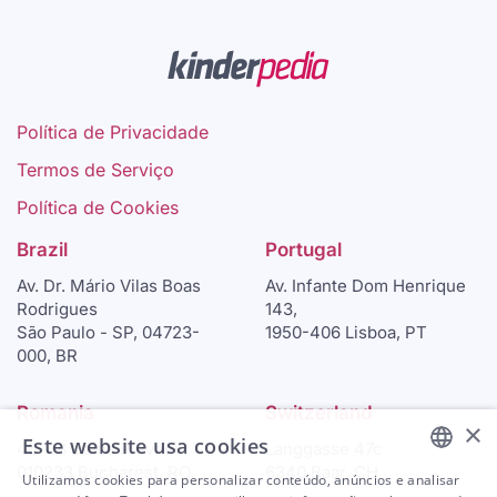
Política de Privacidade
Termos de Serviço
Política de Cookies
Brazil
Portugal
Av. Dr. Mário Vilas Boas
Av. Infante Dom Henrique
Rodrigues
143,
São Paulo - SP, 04723-
1950-406 Lisboa, PT
000, BR
Romania
Switzerland
×
Este website usa cookies
46-48 Calea Plevnei
Langgasse 47c
010233 Bucharest, RO
6340 Baar, CH
Utilizamos cookies para personalizar conteúdo, anúncios e analisar
ENGLISH