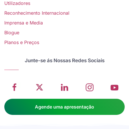
Utilizadores
Reconhecimento Internacional
Imprensa e Media
Blogue
V
Planos e Preços
w
School
Twitter
School
School
S
management
about
management
management
m
Junte-se ás Nossas Redes Sociais
system
School
software
software
s
on
management
Linkedin
on
o
Facebook
software
page
Instagram
Y
Agende uma apresentação