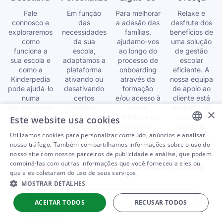
Fale
Em função
Para melhorar
Relaxe e
connosco e
das
a adesão das
desfrute dos
exploraremos
necessidades
famílias,
benefícios de
como
da sua
ajudamo-vos
uma solução
funciona a
escola,
ao longo do
de gestão
sua escola e
adaptamos a
processo de
escolar
como a
plataforma
onboarding
eficiente. A
Kinderpedia
ativando ou
através da
nossa equipa
pode ajudá-lo
desativando
formação
de apoio ao
numa
certos
e/ou acesso à
cliente está
demonstração
campos,
nossa
sempre a um
×
de 40
módulos e
biblioteca de
clique de
Este website usa cookies
minutos.
funções
tutoriais.
distância.
Utilizamos cookies para personalizar conteúdo, anúncios e analisar
ENGLISH
nosso tráfego. Também compartilhamos informações sobre o uso do
nosso site com nossos parceiros de publicidade e análise, que podem
ARABIC
combiná-las com outras informações que você forneceu a eles ou
Faça a sua demonstração online
que eles coletaram do uso de seus serviços.
SPANISH
Primeiro nome
*
MOSTRAR DETALHES
PORTUGUESE
ACEITAR TODOS
RECUSAR TODOS
ROMANIAN
Sobrenome
*