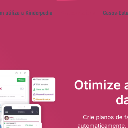
es
Quem utiliza a Kinderpedia
Características
C
ever-se
Otimize 
d
Crie planos de f
automaticamente, 