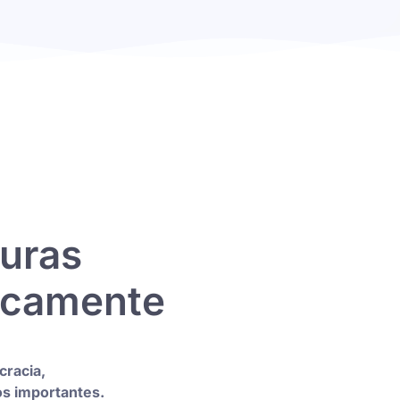
turas
icamente
racia,
os importantes.