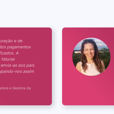
uração e de
dos pagamentos
ficados. A
 faturas
envia-as aos pais
oupando-nos assim
adora e Gestora da