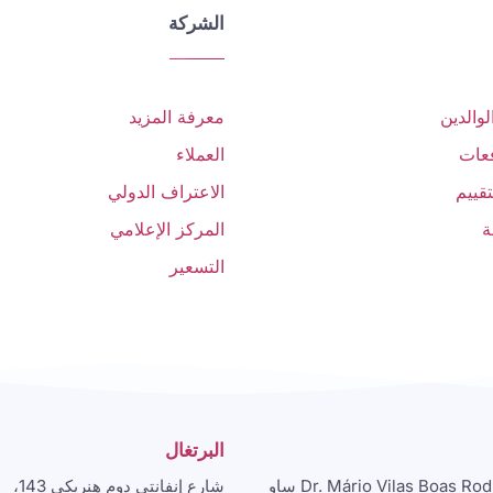
الشركة
لوالدين
معرفة المزيد
فعات
العملاء
قييم
الاعتراف الدولي
ة
المركز الإعلامي
التسعير
البرتغال
شارع Dr. Mário Vilas Boas Rodrigues ساو
شارع إنفانتي دوم هنريكي 143،