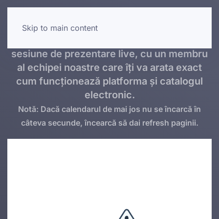
Te rugăm să aloci câteva clipe pentru a
Skip to main content
alege un interval de timp oportun pentru o
sesiune de prezentare live, cu un membru
al echipei noastre care îți va arata exact
cum funcționează platforma și catalogul
electronic.
Notă: Dacă calendarul de mai jos nu se încarcă în
câteva secunde, încearcă să dai refresh paginii.